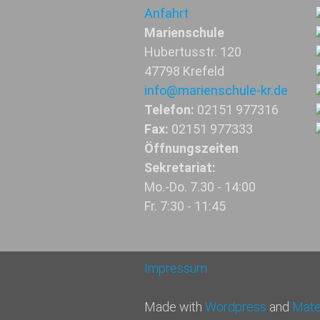
Anfahrt
Marienschule
Hubertusstr. 120
47798 Krefeld
info@marienschule-kr.de
Telefon:
02151 977316
Fax:
02151 977333
Öffnungszeiten
Sekretariat:
Mo.-Do. 7.30 - 14:00
Fr. 7:30 - 11:45
Impressum
Made with
Wordpress
and
Mater