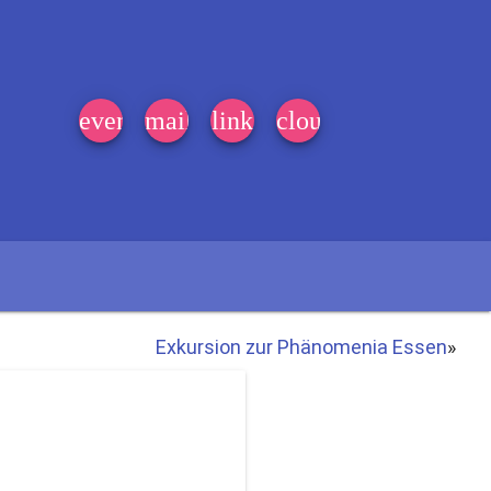
event_note
mail
link
cloud
Exkursion zur Phänomenia Essen
»