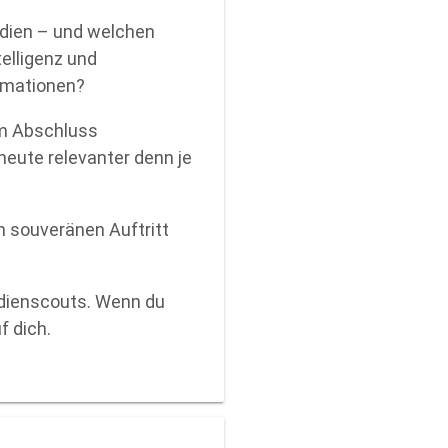
edien – und welchen
elligenz und
ormationen?
um Abschluss
heute relevanter denn je
en souveränen Auftritt
edienscouts. Wenn du
f dich.