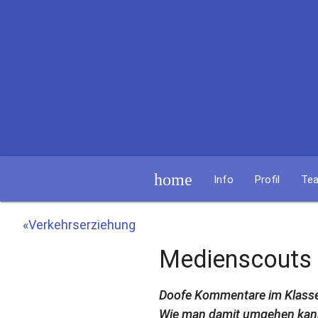
home
Info
Profil
Te
«Verkehrserziehung
Medienscouts
Doofe Kommentare im Klassenc
Wie man damit umgehen kann