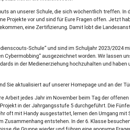
uts an unserer Schule, die sich wöchentlich treffen. In
ene Projekte vor und sind für Eure Fragen offen. Jetzt h
 bekommen, eine Zertifizierung. Damit lobt die Landesan
edienscouts-Schule“ und sind im Schuljahr 2023/2024 m
n Cybermobbing“ ausgezeichnet worden. Wir lassen uns
dards in der Medienerziehung hochzuhalten und haben 
nd Sie aktualisiert auf unserer Homepage und an der Tü
re Arbeit jedes Jahr im November beim Tag der offenen 
Projekt in der Jahrgangsstufe 5 durchgeführt. Die Fünfer,
hr oft mit Handy ausgestattet, lernen den Umgang mit 
sem Zusammenhang entstehen. In der 6. Klasse besuchen
gnisse die Gruppe wieder und führen eine anonyme Fr