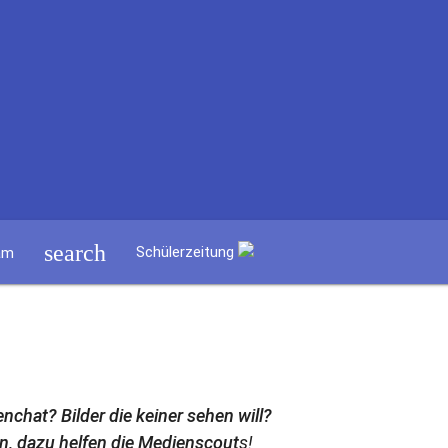
search
Schülerzeitung
am
hat? Bilder die keiner sehen will?
, dazu helfen die Medienscout
s!