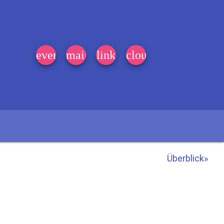
event_note
mail
link
cloud
Überblick»