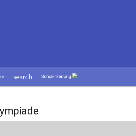
search
Schülerzeitung
am
lympiade