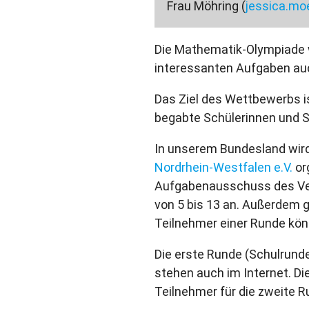
Frau Möhring
(
jessica.mo
Die Mathematik-Olympiade w
interessanten Aufgaben auc
Das Ziel des Wettbewerbs i
begabte Schülerinnen und Sc
In unserem Bundesland wir
Nordrhein-Westfalen e.V.
or
Aufgabenausschuss des Vere
von 5 bis 13 an. Außerdem g
Teilnehmer einer Runde kö
Die erste Runde (Schulrun
stehen auch im Internet. Di
Teilnehmer für die zweite R