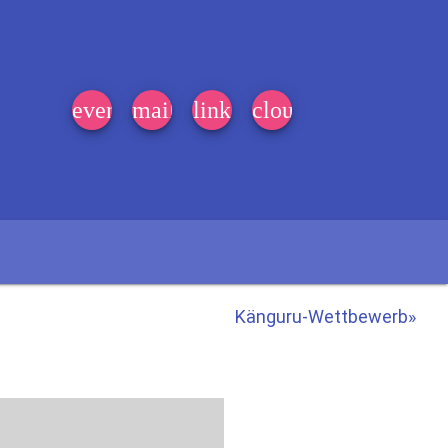
event_note
mail
link
cloud
Känguru-Wettbewerb»