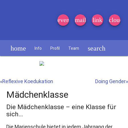
event_note
mail
link
cloud
home
search
Info
Profil
Team
Schülerzeitung
«Reflexive Koedukation
Doing Gender»
Mädchenklasse
Die Mädchenklasse – eine Klasse für
sich…
Die Marienschule bietet in jedem Jahrgang der