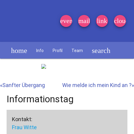
event_note
mail
link
cloud
home
search
Info
Profil
Team
Schülerzeitung
«Sanfter Übergang
Wie melde ich mein Kind an ?»
Informationstag
Kontakt:
Frau Witte