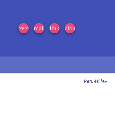
event_note
mail
link
cloud
Peru-Hilfe»