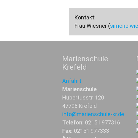
Kontakt:
Frau Wiesner
(
simone.wie
Marienschule
Krefeld
Anfahrt
Marienschule
Hubertusstr. 120
47798 Krefeld
info@marienschule-kr.de
Telefon:
02151 977316
Fax:
02151 977333