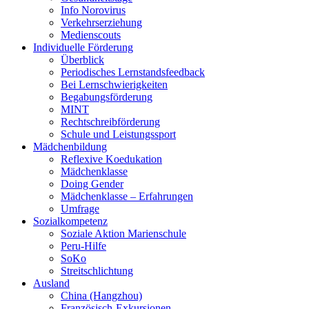
Info Norovirus
Verkehrserziehung
Medienscouts
Individuelle Förderung
Überblick
Periodisches Lernstandsfeedback
Bei Lernschwierigkeiten
Begabungsförderung
MINT
Rechtschreibförderung
Schule und Leistungssport
Mädchenbildung
Reflexive Koedukation
Mädchenklasse
Doing Gender
Mädchenklasse – Erfahrungen
Umfrage
Sozialkompetenz
Soziale Aktion Marienschule
Peru-Hilfe
SoKo
Streitschlichtung
Ausland
China (Hangzhou)
Französisch-Exkursionen