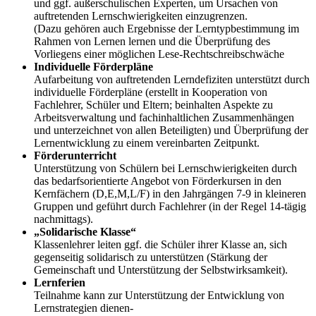
und ggf. außerschulischen Experten, um Ursachen von
auftretenden Lernschwierigkeiten einzugrenzen.
(Dazu gehören auch Ergebnisse der Lerntypbestimmung im
Rahmen von Lernen lernen und die Überprüfung des
Vorliegens einer möglichen Lese-Rechtschreibschwäche
Individuelle Förderpläne
Aufarbeitung von auftretenden Lerndefiziten unterstützt durch
individuelle Förderpläne (erstellt in Kooperation von
Fachlehrer, Schüler und Eltern; beinhalten Aspekte zu
Arbeitsverwaltung und fachinhaltlichen Zusammenhängen
und unterzeichnet von allen Beteiligten) und Überprüfung der
Lernentwicklung zu einem vereinbarten Zeitpunkt.
Förderunterricht
Unterstützung von Schülern bei Lernschwierigkeiten durch
das bedarfsorientierte Angebot von Förderkursen in den
Kernfächern (D,E,M,L/F) in den Jahrgängen 7-9 in kleineren
Gruppen und geführt durch Fachlehrer (in der Regel 14-tägig
nachmittags).
„Solidarische Klasse“
Klassenlehrer leiten ggf. die Schüler ihrer Klasse an, sich
gegenseitig solidarisch zu unterstützen (Stärkung der
Gemeinschaft und Unterstützung der Selbstwirksamkeit).
Lernferien
Teilnahme kann zur Unterstützung der Entwicklung von
Lernstrategien dienen-