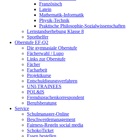
Französisch
Latein
Mathematik-Informatik
Physik-Technik
Praktische Philosophie-Sozialwissenschaften
Lernstandserhebung Klasse 8
Sporthelfer
Oberstufe EF-Q2
Die gymnasiale Oberstufe
Fächerwahl / Lupo
Links zur Oberstufe
Fächer
Facharbeit
Projektkurse
Entschuldigungsverfahren
UNI-TRAINEES
POL&IS
Fremdsprachenkorrespondent
Berufsberatung
Service
Schulmanager-Online
Beschwerdemanagement
Fairness-Regeln social media
SchokoTicket
Essen bestellen