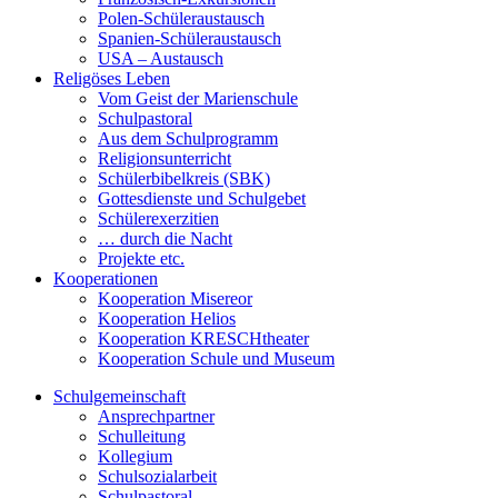
Polen-Schüleraustausch
Spanien-Schüleraustausch
USA – Austausch
Religöses Leben
Vom Geist der Marienschule
Schulpastoral
Aus dem Schulprogramm
Religionsunterricht
Schülerbibelkreis (SBK)
Gottesdienste und Schulgebet
Schülerexerzitien
… durch die Nacht
Projekte etc.
Kooperationen
Kooperation Misereor
Kooperation Helios
Kooperation KRESCHtheater
Kooperation Schule und Museum
Schulgemeinschaft
Ansprechpartner
Schulleitung
Kollegium
Schulsozialarbeit
Schulpastoral