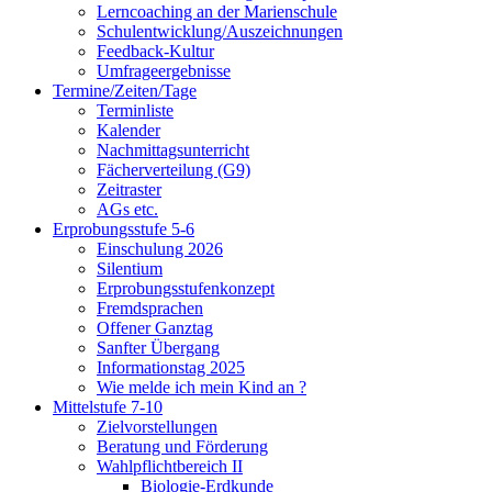
Lerncoaching an der Marienschule
Schulentwicklung/Auszeichnungen
Feedback-Kultur
Umfrageergebnisse
Termine/Zeiten/Tage
Terminliste
Kalender
Nachmittagsunterricht
Fächerverteilung (G9)
Zeitraster
AGs etc.
Erprobungsstufe 5-6
Einschulung 2026
Silentium
Erprobungsstufenkonzept
Fremdsprachen
Offener Ganztag
Sanfter Übergang
Informationstag 2025
Wie melde ich mein Kind an ?
Mittelstufe 7-10
Zielvorstellungen
Beratung und Förderung
Wahlpflichtbereich II
Biologie-Erdkunde