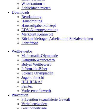
Wasserautomat
Schließfach mieten
Downloads
Beurlaubung
Hausordnung
Hausaufgabenkonzept
EDV-Nutzungsordnung
Merkblatt Kennwort
Rückmeldebogen Arbeits- und Sozialverhalten
Schriftfont
Wettbewerbe
Mathematik-Olympiade
Känguru-Wettbewerb
Bolyai-Wettbewerb
Informatik-Biber
Science Olympiaden
Jugend forscht
HEUREKA!
Femtec
Vorlesewettbewerb
Prävention
Prävention sexualisierte Gewalt
Verhaltenskodex
Gesundheitstage