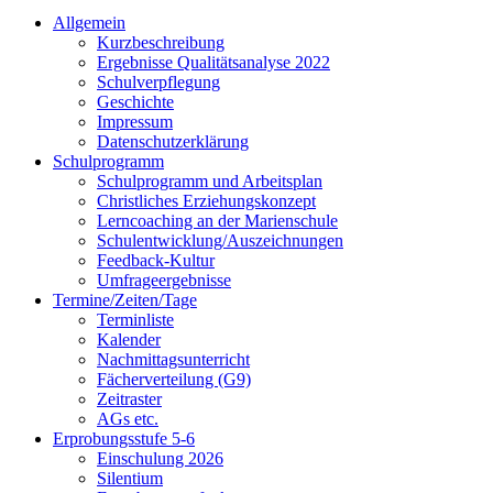
Allgemein
Kurzbeschreibung
Ergebnisse Qualitätsanalyse 2022
Schulverpflegung
Geschichte
Impressum
Datenschutzerklärung
Schulprogramm
Schulprogramm und Arbeitsplan
Christliches Erziehungskonzept
Lerncoaching an der Marienschule
Schulentwicklung/Auszeichnungen
Feedback-Kultur
Umfrageergebnisse
Termine/Zeiten/Tage
Terminliste
Kalender
Nachmittagsunterricht
Fächerverteilung (G9)
Zeitraster
AGs etc.
Erprobungsstufe 5-6
Einschulung 2026
Silentium