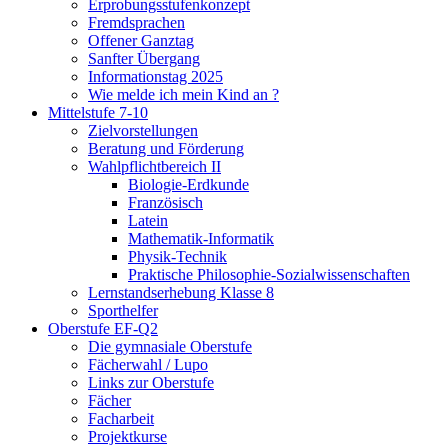
Erprobungsstufenkonzept
Fremdsprachen
Offener Ganztag
Sanfter Übergang
Informationstag 2025
Wie melde ich mein Kind an ?
Mittelstufe 7-10
Zielvorstellungen
Beratung und Förderung
Wahlpflichtbereich II
Biologie-Erdkunde
Französisch
Latein
Mathematik-Informatik
Physik-Technik
Praktische Philosophie-Sozialwissenschaften
Lernstandserhebung Klasse 8
Sporthelfer
Oberstufe EF-Q2
Die gymnasiale Oberstufe
Fächerwahl / Lupo
Links zur Oberstufe
Fächer
Facharbeit
Projektkurse