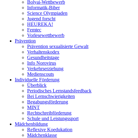
Bolyai-Wettbewerb
Informatik-Biber
Science Olympiaden
Jugend forscht
HEUREKA!
Femtec
Vorlesewettbewerb
Prävention
Prävention sexualisierte Gewalt
Verhaltenskodex
Gesundheitstage
Info Norovirus
Verkehrserziehung
Medienscouts
Individuelle Förderung
Überblick
Periodisches Lernstandsfeedback
Bei Lernschwierigkeiten
Begabungsförderung
MINT
Rechtschreibförderung
Schule und Leistungssport
Mädchenbildung
Reflexive Koedukation
Mädchenklasse