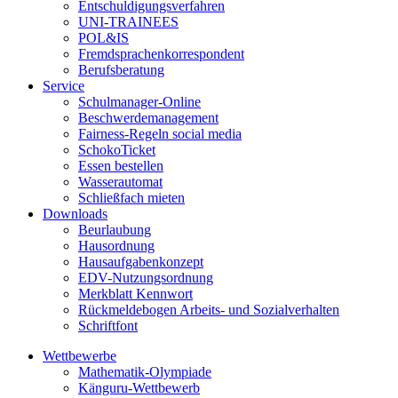
Entschuldigungsverfahren
UNI-TRAINEES
POL&IS
Fremdsprachenkorrespondent
Berufsberatung
Service
Schulmanager-Online
Beschwerdemanagement
Fairness-Regeln social media
SchokoTicket
Essen bestellen
Wasserautomat
Schließfach mieten
Downloads
Beurlaubung
Hausordnung
Hausaufgabenkonzept
EDV-Nutzungsordnung
Merkblatt Kennwort
Rückmeldebogen Arbeits- und Sozialverhalten
Schriftfont
Wettbewerbe
Mathematik-Olympiade
Känguru-Wettbewerb