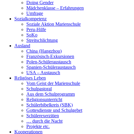
Doing Gender
Mädchenklasse – Erfahrungen
Umfrage
Sozialkompetenz
Soziale Aktion Marienschule
Peru-Hilfe
SoKo
Streitschlichtung
Ausland
China (Hangzhou)
Französisch-Exkursionen
Polen-Schüleraustausch
Spanien-Schüleraustausch
USA – Austausch
Religöses Leben
Vom Geist der Marienschule
Schulpastoral
Aus dem Schulprogramm
Religionsunterricht
Schülerbibelkreis (SBK)
Gottesdienste und Schulgebet
Schülerexerzitien
… durch die Nacht
Projekte etc.
Kooperationen