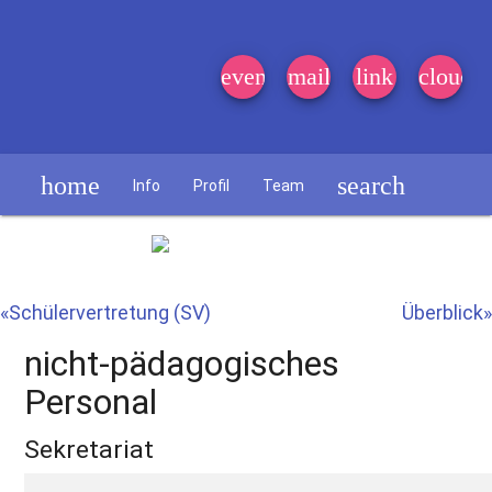
event_note
mail
link
cloud
home
search
Info
Profil
Team
Schülerzeitung
«Schülervertretung (SV)
Überblick»
nicht-pädagogisches
Personal
Sekretariat