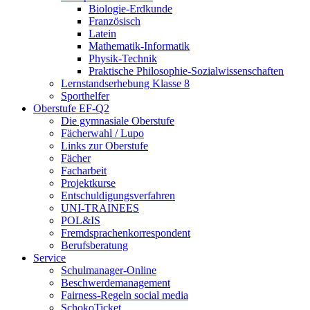
Biologie-Erdkunde
Französisch
Latein
Mathematik-Informatik
Physik-Technik
Praktische Philosophie-Sozialwissenschaften
Lernstandserhebung Klasse 8
Sporthelfer
Oberstufe EF-Q2
Die gymnasiale Oberstufe
Fächerwahl / Lupo
Links zur Oberstufe
Fächer
Facharbeit
Projektkurse
Entschuldigungsverfahren
UNI-TRAINEES
POL&IS
Fremdsprachenkorrespondent
Berufsberatung
Service
Schulmanager-Online
Beschwerdemanagement
Fairness-Regeln social media
SchokoTicket