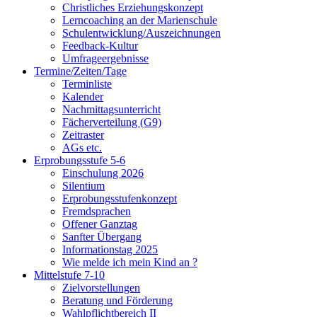
Christliches Erziehungskonzept
Lerncoaching an der Marienschule
Schulentwicklung/Auszeichnungen
Feedback-Kultur
Umfrageergebnisse
Termine/Zeiten/Tage
Terminliste
Kalender
Nachmittagsunterricht
Fächerverteilung (G9)
Zeitraster
AGs etc.
Erprobungsstufe 5-6
Einschulung 2026
Silentium
Erprobungsstufenkonzept
Fremdsprachen
Offener Ganztag
Sanfter Übergang
Informationstag 2025
Wie melde ich mein Kind an ?
Mittelstufe 7-10
Zielvorstellungen
Beratung und Förderung
Wahlpflichtbereich II