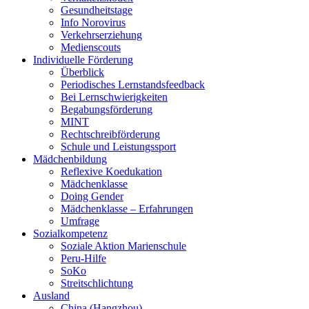
Gesundheitstage
Info Norovirus
Verkehrserziehung
Medienscouts
Individuelle Förderung
Überblick
Periodisches Lernstandsfeedback
Bei Lernschwierigkeiten
Begabungsförderung
MINT
Rechtschreibförderung
Schule und Leistungssport
Mädchenbildung
Reflexive Koedukation
Mädchenklasse
Doing Gender
Mädchenklasse – Erfahrungen
Umfrage
Sozialkompetenz
Soziale Aktion Marienschule
Peru-Hilfe
SoKo
Streitschlichtung
Ausland
China (Hangzhou)