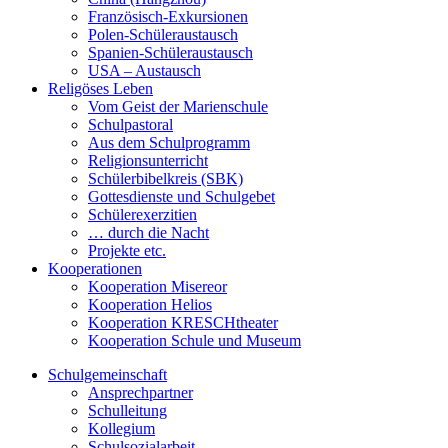
Französisch-Exkursionen
Polen-Schüleraustausch
Spanien-Schüleraustausch
USA – Austausch
Religöses Leben
Vom Geist der Marienschule
Schulpastoral
Aus dem Schulprogramm
Religionsunterricht
Schülerbibelkreis (SBK)
Gottesdienste und Schulgebet
Schülerexerzitien
… durch die Nacht
Projekte etc.
Kooperationen
Kooperation Misereor
Kooperation Helios
Kooperation KRESCHtheater
Kooperation Schule und Museum
Schulgemeinschaft
Ansprechpartner
Schulleitung
Kollegium
Schulsozialarbeit