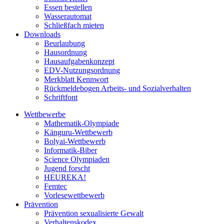
Essen bestellen
Wasserautomat
Schließfach mieten
Downloads
Beurlaubung
Hausordnung
Hausaufgabenkonzept
EDV-Nutzungsordnung
Merkblatt Kennwort
Rückmeldebogen Arbeits- und Sozialverhalten
Schriftfont
Wettbewerbe
Mathematik-Olympiade
Känguru-Wettbewerb
Bolyai-Wettbewerb
Informatik-Biber
Science Olympiaden
Jugend forscht
HEUREKA!
Femtec
Vorlesewettbewerb
Prävention
Prävention sexualisierte Gewalt
Verhaltenskodex