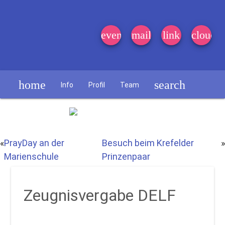
event_note
mail
link
cloud
home
search
Info
Profil
Team
Schülerzeitung
«
PrayDay an der
Besuch beim Krefelder
»
Marienschule
Prinzenpaar
Zeugnisvergabe DELF