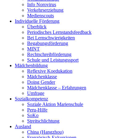
Info Norovirus
Verkehrserziehung
Medienscouts
Individuelle Förderung
Überblick
Periodisches Lernstandsfeedback
Bei Lernschwierigkeiten
Begabungsförderung
MINT
Rechtschreibförderung
Schule und Leistungssport
Mädchenbildung
Reflexive Koedukation
Mädchenklasse
Doing Gender
Mädchenklasse – Erfahrungen
Umfrage
Sozialkompetenz
Soziale Aktion Marienschule
Peru-Hilfe
SoKo
Streitschlichtung
Ausland
China (Hangzhou)
Französisch-Exkursionen