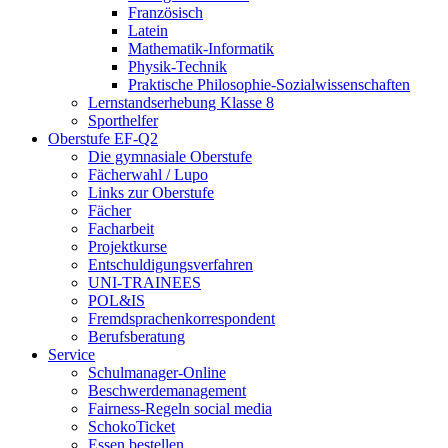
Französisch
Latein
Mathematik-Informatik
Physik-Technik
Praktische Philosophie-Sozialwissenschaften
Lernstandserhebung Klasse 8
Sporthelfer
Oberstufe EF-Q2
Die gymnasiale Oberstufe
Fächerwahl / Lupo
Links zur Oberstufe
Fächer
Facharbeit
Projektkurse
Entschuldigungsverfahren
UNI-TRAINEES
POL&IS
Fremdsprachenkorrespondent
Berufsberatung
Service
Schulmanager-Online
Beschwerdemanagement
Fairness-Regeln social media
SchokoTicket
Essen bestellen