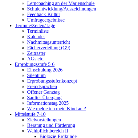
Lerncoaching an der Marienschule
Schulentwicklung/Auszeichnungen
Feedback-Kultur
Umfrageergebnisse
Termine/Zeiten/Tage
Terminliste
Kalender
Nachmittagsunterricht
Fächerverteilung (G9)
Zeitraster
AGs etc.
Erprobungsstufe 5-6
Einschulung 2026
Silentium
Erprobungsstufenkonzept
Fremdsprachen
Offener Ganztag
Sanfter Übergang
Informationstag 2025
Wie melde ich mein Kind an ?
Mittelstufe 7-10
Zielvorstellungen
Beratung und Förderung
Wahlpflichtbereich II
Biologie-Erdkunde