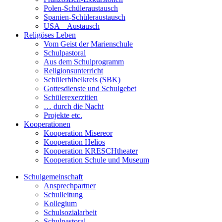
Polen-Schüleraustausch
Spanien-Schüleraustausch
USA – Austausch
Religöses Leben
Vom Geist der Marienschule
Schulpastoral
Aus dem Schulprogramm
Religionsunterricht
Schülerbibelkreis (SBK)
Gottesdienste und Schulgebet
Schülerexerzitien
… durch die Nacht
Projekte etc.
Kooperationen
Kooperation Misereor
Kooperation Helios
Kooperation KRESCHtheater
Kooperation Schule und Museum
Schulgemeinschaft
Ansprechpartner
Schulleitung
Kollegium
Schulsozialarbeit
Schulpastoral