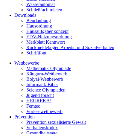
Wasserautomat
Schließfach mieten
Downloads
Beurlaubung
Hausordnung
Hausaufgabenkonzept
EDV-Nutzungsordnung
Merkblatt Kennwort
Rückmeldebogen Arbeits- und Sozialverhalten
Schriftfont
Wettbewerbe
Mathematik-Olympiade
Känguru-Wettbewerb
Bolyai-Wettbewerb
Informatik-Biber
Science Olympiaden
Jugend forscht
HEUREKA!
Femtec
Vorlesewettbewerb
Prävention
Prävention sexualisierte Gewalt
Verhaltenskodex
Gesundheitstage