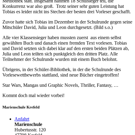
Mediothek statt. Insgesamt nahmen 18 Schulsieger teil, die
Konkurrenz war also groß. Trotz seiner sehr guten Leistung hat
Tobias es leider nicht ins Stechen der besten drei Vorleser geschafft.
Zuvor hatte sich Tobias im Dezember in der Schulrunde gegen seine
Mitschüler David, Julia und Leon durchgesetzt. (Bild s.o.)
Alle vier Klassensieger haben mussten zuerst aus einem selbst
gewählten Buch und danach einen fremden Text vorlesen. Tobias
und David setzten sich dabei klar auf den ersten beiden Plätzen ab,
Julia und Leon teilten sich punktgleich den dritten Platz. Alle
Teilnehmer der Schulrunde wurden mit einem Buch belohnt.
Übrigens, in der Schüler-Bibliothek, in der die Schulrunde des
Vorlesewettbewerbs stattfand, sind neue Bücher eingetroffen!
Star Wars, Mangas und Graphic Novels, Thriller, Fantasy, …
Kommt doch mal wieder vorbei!
Marienschule Krefeld
Anfahrt
Marienschule
Hubertusstr. 120