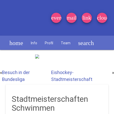
event_note
mail
link
cloud
home
search
Info
Profil
Team
Schülerzeitung
«
Besuch in der
Eishockey-
»
Bundesliga
Stadtmeisterschaft
Stadtmeisterschaften
Schwimmen