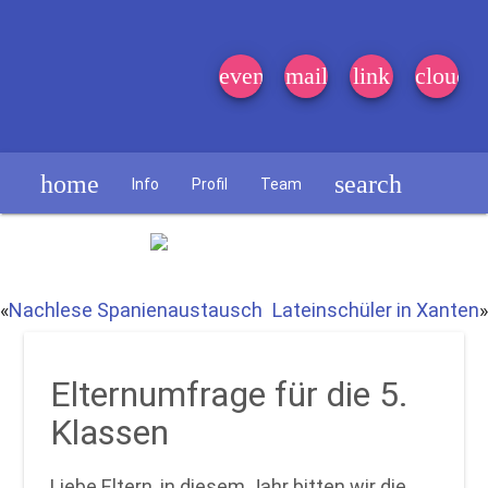
event_note
mail
link
cloud
home
search
Info
Profil
Team
Schülerzeitung
«
Nachlese Spanienaustausch
Lateinschüler in Xanten
»
Elternumfrage für die 5.
Klassen
Liebe Eltern, in diesem Jahr bitten wir die