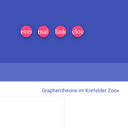
event_note
mail
link
cloud
Graphentheorie im Krefelder Zoo
»