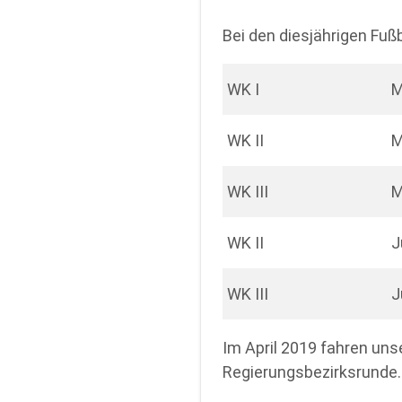
Bei den diesjährigen Fu
WK I
M
WK II
M
WK III
M
WK II
J
WK III
J
Im April 2019 fahren un
Regierungsbezirksrunde. I