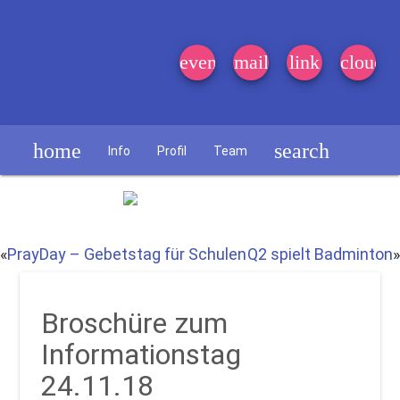
event_note
mail
link
cloud
home
search
Info
Profil
Team
Schülerzeitung
«
PrayDay – Gebetstag für Schulen
Q2 spielt Badminton
»
Broschüre zum
Informationstag
24.11.18