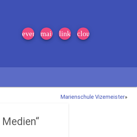
event_note
mail
link
cloud
Marienschule Vizemeister
»
t Medien“