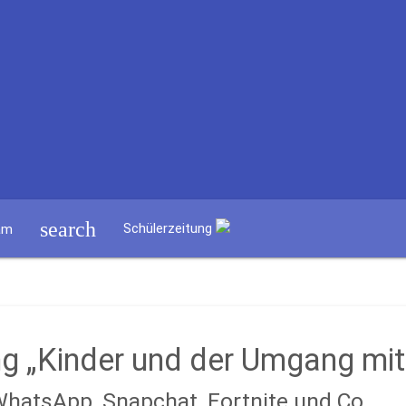
search
Schülerzeitung
am
ng „Kinder und der Umgang mi
hatsApp, Snapchat, Fortnite und Co.