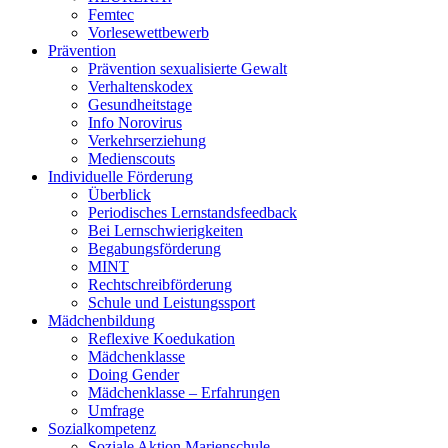
Femtec
Vorlesewettbewerb
Prävention
Prävention sexualisierte Gewalt
Verhaltenskodex
Gesundheitstage
Info Norovirus
Verkehrserziehung
Medienscouts
Individuelle Förderung
Überblick
Periodisches Lernstandsfeedback
Bei Lernschwierigkeiten
Begabungsförderung
MINT
Rechtschreibförderung
Schule und Leistungssport
Mädchenbildung
Reflexive Koedukation
Mädchenklasse
Doing Gender
Mädchenklasse – Erfahrungen
Umfrage
Sozialkompetenz
Soziale Aktion Marienschule