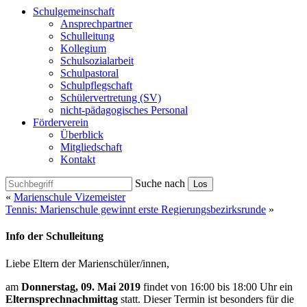
Schulgemeinschaft
Ansprechpartner
Schulleitung
Kollegium
Schulsozialarbeit
Schulpastoral
Schulpflegschaft
Schülervertretung (SV)
nicht-pädagogisches Personal
Förderverein
Überblick
Mitgliedschaft
Kontakt
Suche nach
Los
«
Marienschule Vizemeister
Tennis: Marienschule gewinnt erste Regierungsbezirksrunde
»
Info der Schulleitung
Liebe Eltern der Marienschüler/innen,
am
Donnerstag, 09. Mai 2019
findet von 16:00 bis 18:00 Uhr ein
Elternsprechnachmittag
statt. Dieser Termin ist besonders für die