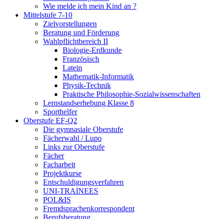
Wie melde ich mein Kind an ?
Mittelstufe 7-10
Zielvorstellungen
Beratung und Förderung
Wahlpflichtbereich II
Biologie-Erdkunde
Französisch
Latein
Mathematik-Informatik
Physik-Technik
Praktische Philosophie-Sozialwissenschaften
Lernstandserhebung Klasse 8
Sporthelfer
Oberstufe EF-Q2
Die gymnasiale Oberstufe
Fächerwahl / Lupo
Links zur Oberstufe
Fächer
Facharbeit
Projektkurse
Entschuldigungsverfahren
UNI-TRAINEES
POL&IS
Fremdsprachenkorrespondent
Berufsberatung