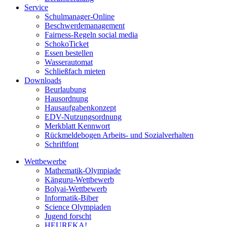
Service
Schulmanager-Online
Beschwerdemanagement
Fairness-Regeln social media
SchokoTicket
Essen bestellen
Wasserautomat
Schließfach mieten
Downloads
Beurlaubung
Hausordnung
Hausaufgabenkonzept
EDV-Nutzungsordnung
Merkblatt Kennwort
Rückmeldebogen Arbeits- und Sozialverhalten
Schriftfont
Wettbewerbe
Mathematik-Olympiade
Känguru-Wettbewerb
Bolyai-Wettbewerb
Informatik-Biber
Science Olympiaden
Jugend forscht
HEUREKA!