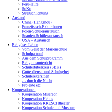
Peru-Hilfe
SoKo
Streitschlichtung
Ausland
China (Hangzhou)
Französisch-Exkursionen
Polen-Schüleraustausch
Spanien-Schüleraustausch
USA – Austausch
Religöses Leben
Vom Geist der Marienschule
Schulpastoral
Aus dem Schulprogramm
Religionsunterricht
Schülerbibelkreis (SBK)
Gottesdienste und Schulgebet
Schülerexerzitien
… durch die Nacht
Projekte etc.
Kooperationen
Kooperation Misereor
Kooperation Helios
Kooperation KRESCHtheater
Kooperation Schule und Museum