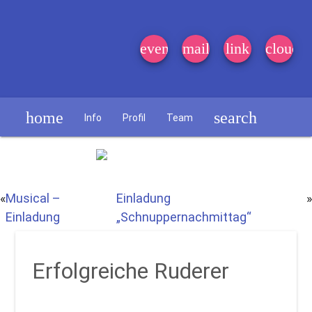
event_note
mail
link
cloud
home
search
Info
Profil
Team
Schülerzeitung
«
Musical –
Einladung
»
Einladung
„Schnuppernachmittag“
Erfolgreiche Ruderer