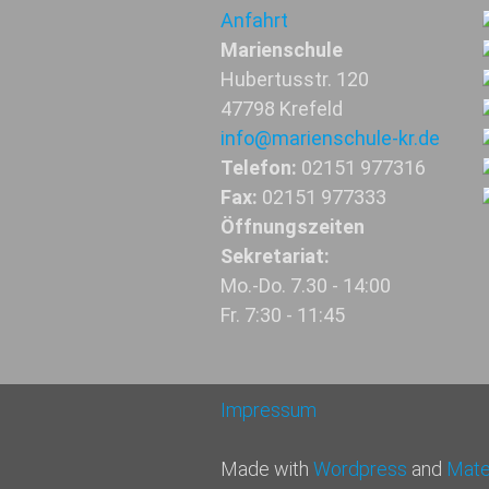
Anfahrt
Marienschule
Hubertusstr. 120
47798 Krefeld
info@marienschule-kr.de
Telefon:
02151 977316
Fax:
02151 977333
Öffnungszeiten
Sekretariat:
Mo.-Do. 7.30 - 14:00
Fr. 7:30 - 11:45
Impressum
Made with
Wordpress
and
Mater