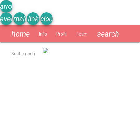
arrow_upward
event_note
mail
link
cloud
home
search
Info
Profil
Team
Schülerzeitung
Suche nach
Allgemein
Kurzbeschreibung
Ergebnisse Qualitätsanalyse 2022
Schulverpflegung
Geschichte
Impressum
Datenschutzerklärung
Schulprogramm