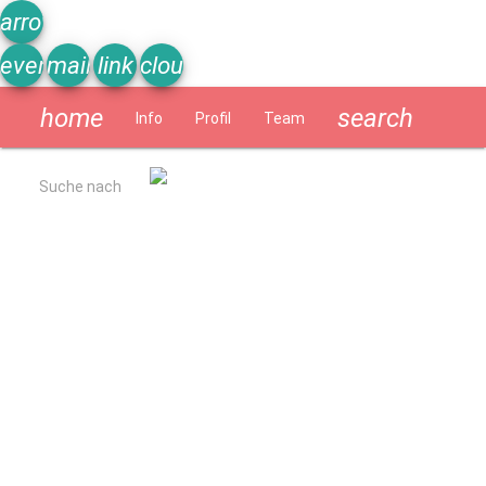
arrow_upward
event_note
mail
link
cloud
home
search
Info
Profil
Team
Schülerzeitung
Suche nach
Allgemein
Kurzbeschreibung
Ergebnisse Qualitätsanalyse 2022
Schulverpflegung
Geschichte
Impressum
Datenschutzerklärung
Schulprogramm