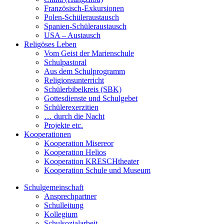
Französisch-Exkursionen
Polen-Schüleraustausch
Spanien-Schüleraustausch
USA – Austausch
Religöses Leben
Vom Geist der Marienschule
Schulpastoral
Aus dem Schulprogramm
Religionsunterricht
Schülerbibelkreis (SBK)
Gottesdienste und Schulgebet
Schülerexerzitien
… durch die Nacht
Projekte etc.
Kooperationen
Kooperation Misereor
Kooperation Helios
Kooperation KRESCHtheater
Kooperation Schule und Museum
Schulgemeinschaft
Ansprechpartner
Schulleitung
Kollegium
Schulsozialarbeit