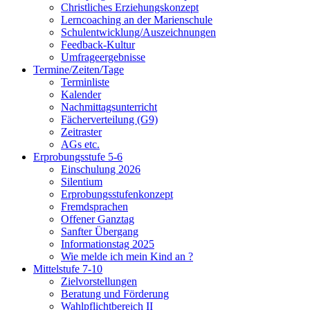
Christliches Erziehungskonzept
Lerncoaching an der Marienschule
Schulentwicklung/Auszeichnungen
Feedback-Kultur
Umfrageergebnisse
Termine/Zeiten/Tage
Terminliste
Kalender
Nachmittagsunterricht
Fächerverteilung (G9)
Zeitraster
AGs etc.
Erprobungsstufe 5-6
Einschulung 2026
Silentium
Erprobungsstufenkonzept
Fremdsprachen
Offener Ganztag
Sanfter Übergang
Informationstag 2025
Wie melde ich mein Kind an ?
Mittelstufe 7-10
Zielvorstellungen
Beratung und Förderung
Wahlpflichtbereich II