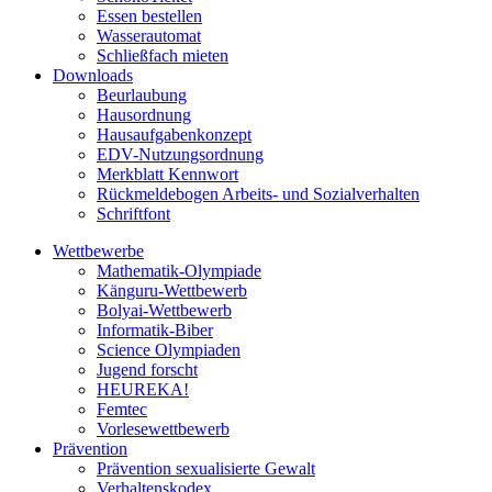
Essen bestellen
Wasserautomat
Schließfach mieten
Downloads
Beurlaubung
Hausordnung
Hausaufgabenkonzept
EDV-Nutzungsordnung
Merkblatt Kennwort
Rückmeldebogen Arbeits- und Sozialverhalten
Schriftfont
Wettbewerbe
Mathematik-Olympiade
Känguru-Wettbewerb
Bolyai-Wettbewerb
Informatik-Biber
Science Olympiaden
Jugend forscht
HEUREKA!
Femtec
Vorlesewettbewerb
Prävention
Prävention sexualisierte Gewalt
Verhaltenskodex