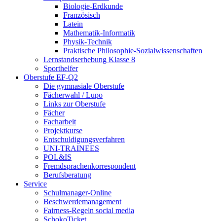
Biologie-Erdkunde
Französisch
Latein
Mathematik-Informatik
Physik-Technik
Praktische Philosophie-Sozialwissenschaften
Lernstandserhebung Klasse 8
Sporthelfer
Oberstufe EF-Q2
Die gymnasiale Oberstufe
Fächerwahl / Lupo
Links zur Oberstufe
Fächer
Facharbeit
Projektkurse
Entschuldigungsverfahren
UNI-TRAINEES
POL&IS
Fremdsprachenkorrespondent
Berufsberatung
Service
Schulmanager-Online
Beschwerdemanagement
Fairness-Regeln social media
SchokoTicket