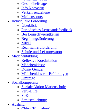
Gesundheitstage
Info Norovirus
Verkehrserziehung
Medienscouts
Individuelle Förderung
Überblick
Periodisches Lernstandsfeedback
Bei Lernschwierigkeiten
Begabungsförderung
MINT
Rechtschreibförderung
Schule und Leistungssport
Mädchenbildung
Reflexive Koedukation
Mädchenklasse
Doing Gender
Mädchenklasse – Erfahrungen
Umfrage
Sozialkompetenz
Soziale Aktion Marienschule
Peru-Hilfe
SoKo
Streitschlichtung
Ausland
China (Hangzhou)