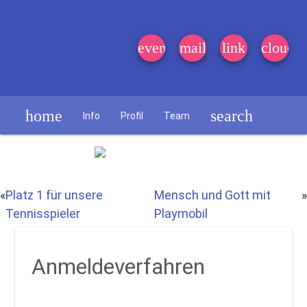
event_note
mail
link
cloud
home
search
Info
Profil
Team
Schülerzeitung
«
Platz 1 für unsere
Mensch und Gott mit
»
Tennisspieler
Playmobil
Anmeldeverfahren