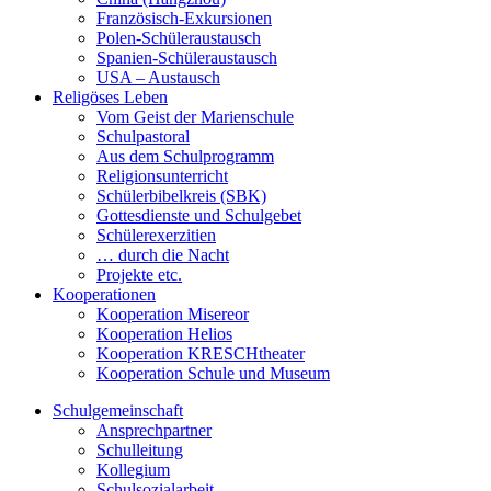
Französisch-Exkursionen
Polen-Schüleraustausch
Spanien-Schüleraustausch
USA – Austausch
Religöses Leben
Vom Geist der Marienschule
Schulpastoral
Aus dem Schulprogramm
Religionsunterricht
Schülerbibelkreis (SBK)
Gottesdienste und Schulgebet
Schülerexerzitien
… durch die Nacht
Projekte etc.
Kooperationen
Kooperation Misereor
Kooperation Helios
Kooperation KRESCHtheater
Kooperation Schule und Museum
Schulgemeinschaft
Ansprechpartner
Schulleitung
Kollegium
Schulsozialarbeit