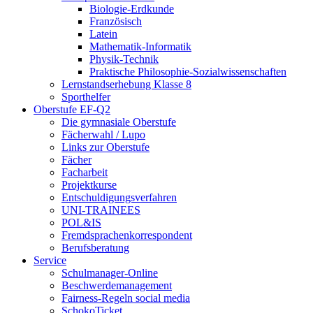
Biologie-Erdkunde
Französisch
Latein
Mathematik-Informatik
Physik-Technik
Praktische Philosophie-Sozialwissenschaften
Lernstandserhebung Klasse 8
Sporthelfer
Oberstufe EF-Q2
Die gymnasiale Oberstufe
Fächerwahl / Lupo
Links zur Oberstufe
Fächer
Facharbeit
Projektkurse
Entschuldigungsverfahren
UNI-TRAINEES
POL&IS
Fremdsprachenkorrespondent
Berufsberatung
Service
Schulmanager-Online
Beschwerdemanagement
Fairness-Regeln social media
SchokoTicket