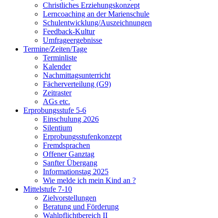
Christliches Erziehungskonzept
Lerncoaching an der Marienschule
Schulentwicklung/Auszeichnungen
Feedback-Kultur
Umfrageergebnisse
Termine/Zeiten/Tage
Terminliste
Kalender
Nachmittagsunterricht
Fächerverteilung (G9)
Zeitraster
AGs etc.
Erprobungsstufe 5-6
Einschulung 2026
Silentium
Erprobungsstufenkonzept
Fremdsprachen
Offener Ganztag
Sanfter Übergang
Informationstag 2025
Wie melde ich mein Kind an ?
Mittelstufe 7-10
Zielvorstellungen
Beratung und Förderung
Wahlpflichtbereich II