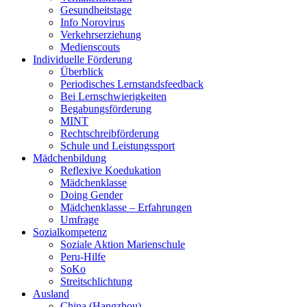
Gesundheitstage
Info Norovirus
Verkehrserziehung
Medienscouts
Individuelle Förderung
Überblick
Periodisches Lernstandsfeedback
Bei Lernschwierigkeiten
Begabungsförderung
MINT
Rechtschreibförderung
Schule und Leistungssport
Mädchenbildung
Reflexive Koedukation
Mädchenklasse
Doing Gender
Mädchenklasse – Erfahrungen
Umfrage
Sozialkompetenz
Soziale Aktion Marienschule
Peru-Hilfe
SoKo
Streitschlichtung
Ausland
China (Hangzhou)