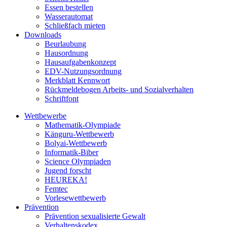
Essen bestellen
Wasserautomat
Schließfach mieten
Downloads
Beurlaubung
Hausordnung
Hausaufgabenkonzept
EDV-Nutzungsordnung
Merkblatt Kennwort
Rückmeldebogen Arbeits- und Sozialverhalten
Schriftfont
Wettbewerbe
Mathematik-Olympiade
Känguru-Wettbewerb
Bolyai-Wettbewerb
Informatik-Biber
Science Olympiaden
Jugend forscht
HEUREKA!
Femtec
Vorlesewettbewerb
Prävention
Prävention sexualisierte Gewalt
Verhaltenskodex