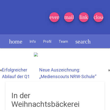
event_note
mail
link
cloud
home
search
Info
Profil
Team
Schülerzeitung
«
Erfolgreicher
Neue Auszeichnung:
»
Abilauf der Q1
„Medienscouts NRW-Schule“
In der
Weihnachtsbäckerei