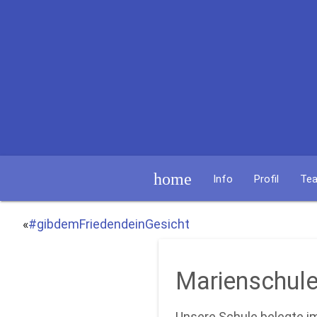
home
Info
Profil
Te
«
#gibdemFriedendeinGesicht
Marienschule
Unsere Schule belegte im