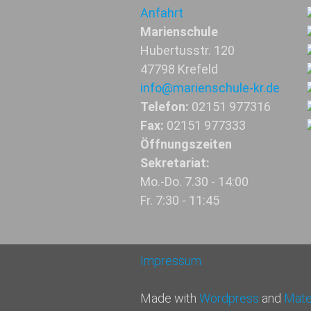
Anfahrt
Marienschule
Hubertusstr. 120
47798 Krefeld
info@marienschule-kr.de
Telefon:
02151 977316
Fax:
02151 977333
Öffnungszeiten
Sekretariat:
Mo.-Do. 7.30 - 14:00
Fr. 7:30 - 11:45
Impressum
Made with
Wordpress
and
Mater