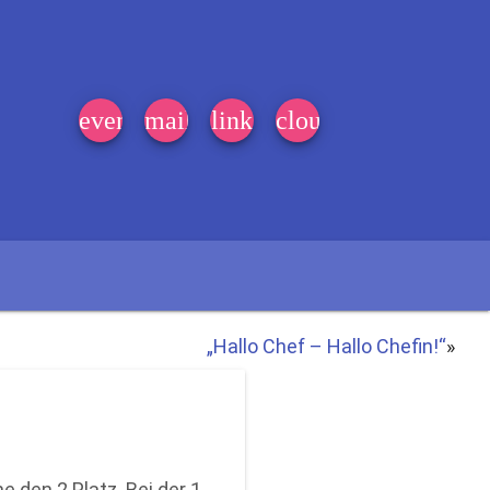
event_note
mail
link
cloud
„Hallo Chef – Hallo Chefin!“
»
den 2.Platz. Bei der 1.