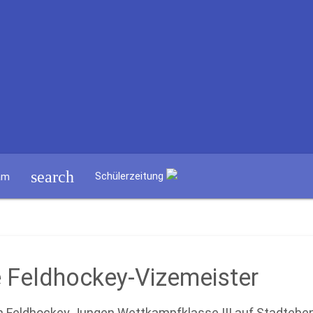
search
Schülerzeitung
am
 Feldhockey-Vizemeister
 Feldhockey Jungen Wettkampfklasse III auf Stadtebene 