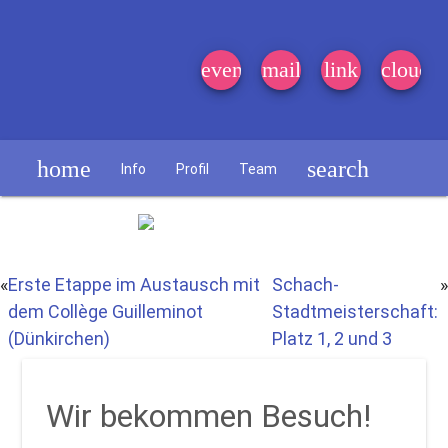
event_note
mail
link
cloud
home
search
Info
Profil
Team
Schülerzeitung
«
Erste Etappe im Austausch mit
Schach-
»
dem Collège Guilleminot
Stadtmeisterschaft:
(Dünkirchen)
Platz 1, 2 und 3
Wir bekommen Besuch!