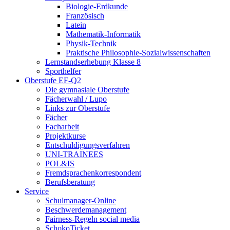
Biologie-Erdkunde
Französisch
Latein
Mathematik-Informatik
Physik-Technik
Praktische Philosophie-Sozialwissenschaften
Lernstandserhebung Klasse 8
Sporthelfer
Oberstufe EF-Q2
Die gymnasiale Oberstufe
Fächerwahl / Lupo
Links zur Oberstufe
Fächer
Facharbeit
Projektkurse
Entschuldigungsverfahren
UNI-TRAINEES
POL&IS
Fremdsprachenkorrespondent
Berufsberatung
Service
Schulmanager-Online
Beschwerdemanagement
Fairness-Regeln social media
SchokoTicket