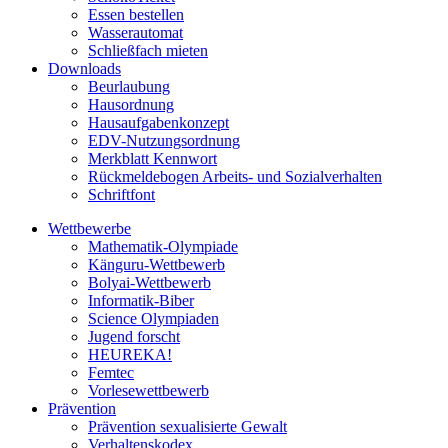
Essen bestellen
Wasserautomat
Schließfach mieten
Downloads
Beurlaubung
Hausordnung
Hausaufgabenkonzept
EDV-Nutzungsordnung
Merkblatt Kennwort
Rückmeldebogen Arbeits- und Sozialverhalten
Schriftfont
Wettbewerbe
Mathematik-Olympiade
Känguru-Wettbewerb
Bolyai-Wettbewerb
Informatik-Biber
Science Olympiaden
Jugend forscht
HEUREKA!
Femtec
Vorlesewettbewerb
Prävention
Prävention sexualisierte Gewalt
Verhaltenskodex