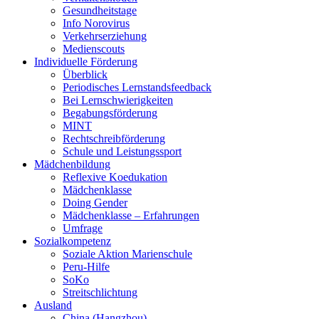
Gesundheitstage
Info Norovirus
Verkehrserziehung
Medienscouts
Individuelle Förderung
Überblick
Periodisches Lernstandsfeedback
Bei Lernschwierigkeiten
Begabungsförderung
MINT
Rechtschreibförderung
Schule und Leistungssport
Mädchenbildung
Reflexive Koedukation
Mädchenklasse
Doing Gender
Mädchenklasse – Erfahrungen
Umfrage
Sozialkompetenz
Soziale Aktion Marienschule
Peru-Hilfe
SoKo
Streitschlichtung
Ausland
China (Hangzhou)