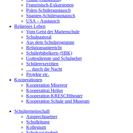
Französisch-Exkursionen
Polen-Schüleraustausch
Spanien-Schüleraustausch
USA – Austausch
Religöses Leben
Vom Geist der Marienschule
Schulpastoral
Aus dem Schulprogramm
Religionsunterricht
Schülerbibelkreis (SBK)
Gottesdienste und Schulgebet
Schülerexerzitien
… durch die Nacht
Projekte etc.
Kooperationen
Kooperation Misereor
Kooperation Helios
Kooperation KRESCHtheater
Kooperation Schule und Museum
Schulgemeinschaft
Ansprechpartner
Schulleitung
Kollegium
Schulsozialarbeit