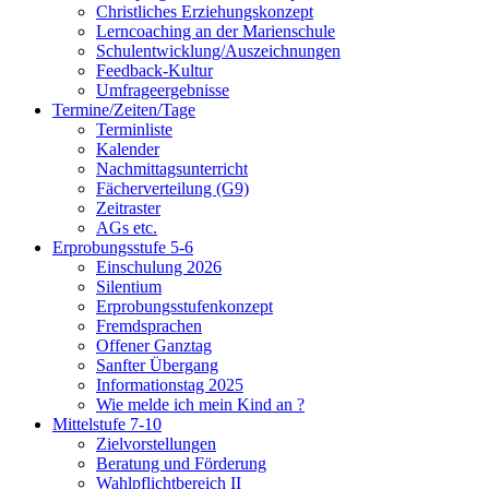
Christliches Erziehungskonzept
Lerncoaching an der Marienschule
Schulentwicklung/Auszeichnungen
Feedback-Kultur
Umfrageergebnisse
Termine/Zeiten/Tage
Terminliste
Kalender
Nachmittagsunterricht
Fächerverteilung (G9)
Zeitraster
AGs etc.
Erprobungsstufe 5-6
Einschulung 2026
Silentium
Erprobungsstufenkonzept
Fremdsprachen
Offener Ganztag
Sanfter Übergang
Informationstag 2025
Wie melde ich mein Kind an ?
Mittelstufe 7-10
Zielvorstellungen
Beratung und Förderung
Wahlpflichtbereich II