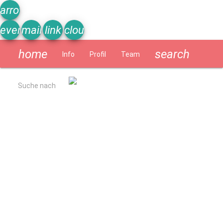
arrow_upward
event_note
mail
link
cloud
home
search
Info
Profil
Team
Schülerzeitung
Suche nach
Allgemein
Kurzbeschreibung
Ergebnisse Qualitätsanalyse 2022
Schulverpflegung
Geschichte
Impressum
Datenschutzerklärung
Schulprogramm