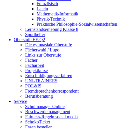
Französisch
Latein
Mathematik-Informatik
Physik-Technik
Praktische Philosophie-Sozialwissenschaften
Lernstandserhebung Klasse 8
Sporthelfer
Oberstufe EF-Q2
Die gymnasiale Oberstufe
Fächerwahl / Lupo
Links zur Oberstufe
Fächer
Facharbeit
Projektkurse
Entschuldigungsverfahren
UNI-TRAINEES
POL&IS
Fremdsprachenkorrespondent
Berufsberatung
Service
Schulmanager-Online
Beschwerdemanagement
Fairness-Regeln social media
SchokoTicket
Essen bestellen