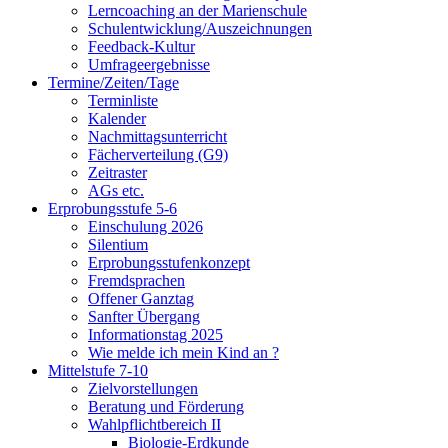
Lerncoaching an der Marienschule
Schulentwicklung/Auszeichnungen
Feedback-Kultur
Umfrageergebnisse
Termine/Zeiten/Tage
Terminliste
Kalender
Nachmittagsunterricht
Fächerverteilung (G9)
Zeitraster
AGs etc.
Erprobungsstufe 5-6
Einschulung 2026
Silentium
Erprobungsstufenkonzept
Fremdsprachen
Offener Ganztag
Sanfter Übergang
Informationstag 2025
Wie melde ich mein Kind an ?
Mittelstufe 7-10
Zielvorstellungen
Beratung und Förderung
Wahlpflichtbereich II
Biologie-Erdkunde