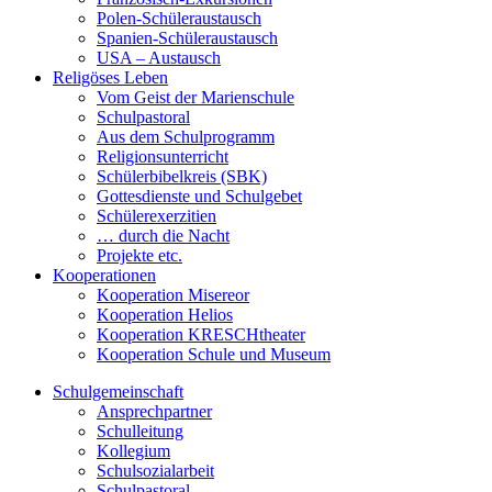
Polen-Schüleraustausch
Spanien-Schüleraustausch
USA – Austausch
Religöses Leben
Vom Geist der Marienschule
Schulpastoral
Aus dem Schulprogramm
Religionsunterricht
Schülerbibelkreis (SBK)
Gottesdienste und Schulgebet
Schülerexerzitien
… durch die Nacht
Projekte etc.
Kooperationen
Kooperation Misereor
Kooperation Helios
Kooperation KRESCHtheater
Kooperation Schule und Museum
Schulgemeinschaft
Ansprechpartner
Schulleitung
Kollegium
Schulsozialarbeit
Schulpastoral