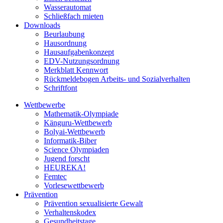
Wasserautomat
Schließfach mieten
Downloads
Beurlaubung
Hausordnung
Hausaufgabenkonzept
EDV-Nutzungsordnung
Merkblatt Kennwort
Rückmeldebogen Arbeits- und Sozialverhalten
Schriftfont
Wettbewerbe
Mathematik-Olympiade
Känguru-Wettbewerb
Bolyai-Wettbewerb
Informatik-Biber
Science Olympiaden
Jugend forscht
HEUREKA!
Femtec
Vorlesewettbewerb
Prävention
Prävention sexualisierte Gewalt
Verhaltenskodex
Gesundheitstage