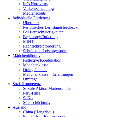
Info Norovirus
Verkehrserziehung
Medienscouts
Individuelle Förderung
Überblick
Periodisches Lernstandsfeedback
Bei Lernschwierigkeiten
Begabungsförderung
MINT
Rechtschreibförderung
Schule und Leistungssport
Mädchenbildung
Reflexive Koedukation
Mädchenklasse
Doing Gender
Mädchenklasse – Erfahrungen
Umfrage
Sozialkompetenz
Soziale Aktion Marienschule
Peru-Hilfe
SoKo
Streitschlichtung
Ausland
China (Hangzhou)
Französisch-Exkursionen