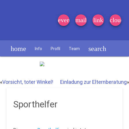
event_note
mail
link
cloud
home
search
Info
Profil
Team
Schülerzeitung
«
Vorsicht, toter Winkel!
Einladung zur Elternberatung
»
Sporthelfer