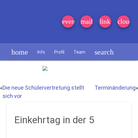
event_note
mail
link
cloud
home
search
Info
Profil
Team
Schülerzeitung
«
Die neue Schülervertretung stellt
Terminänderung
»
sich vor
Einkehrtag in der 5