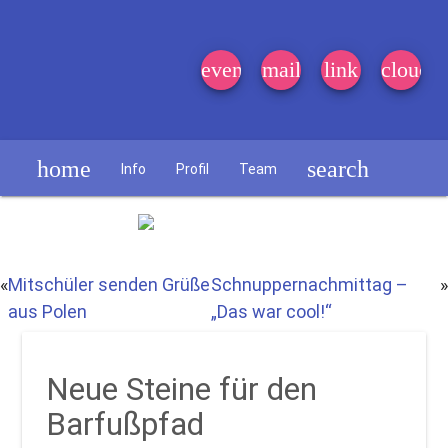
event_note
mail
link
cloud
home
search
Info
Profil
Team
Schülerzeitung
«
Mitschüler senden Grüße
Schnuppernachmittag –
»
aus Polen
„Das war cool!“
Neue Steine für den
Barfußpfad