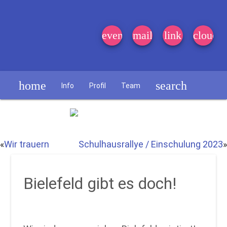
event_note
mail
link
cloud
home
search
Info
Profil
Team
Schülerzeitung
«
Wir trauern
Schulhausrallye / Einschulung 2023
»
Bielefeld gibt es doch!