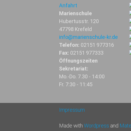
Anfahrt
Marienschule
Hubertusstr. 120
47798 Krefeld
info@marienschule-kr.de
Telefon:
02151 977316
Fax:
02151 977333
Öffnungszeiten
Sekretariat:
Mo.-Do. 7.30 - 14:00
Fr. 7:30 - 11:45
Impressum
Made with
Wordpress
and
Mater