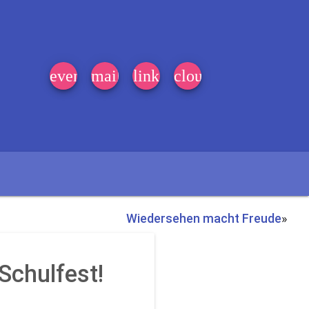
event_note
mail
link
cloud
Wiedersehen macht Freude
»
Schulfest!