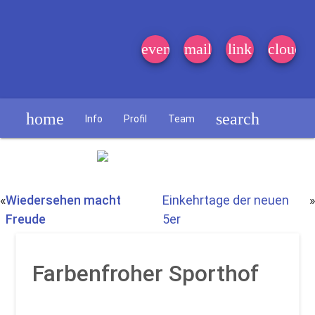
event_note
mail
link
cloud
home
search
Info
Profil
Team
Schülerzeitung
«
Wiedersehen macht
Einkehrtage der neuen
»
Freude
5er
Farbenfroher Sporthof