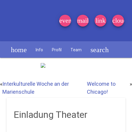
event_note
mail
link
cloud
home
search
Info
Profil
Team
Schülerzeitung
«
Interkulturelle Woche an der
Welcome to
»
Marienschule
Chicago!
Einladung Theater