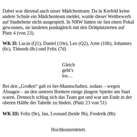
Dabei war diesmal auch unser Mädchenteam: Da in Krefeld keine
andere Schule ein Mädchenteam meldet, wurde dieser Wettbewerb
auf Stadtebene nicht ausgespielt. In NRW hätten sie fast einen Pokal
gewonnen, sie landeten punktgleich mit den Drittplatzierten auf
Platz 4 (von 23).
WK II:
Lucas (Q1), Daniel (10e), Leo (Q2), Arne (10b), Johannes
(6c), Thinosh (8c) und Felix (7d)
Gleich
geht’s
los…
Bei den „Großen“ gab es 6er-Mannschaften. sodass – wegen
Absagen – an den unteren Brettern einige jüngere Spieler am Start
waren. Dennoch schlug sich das Team gut und war am Ende in der
oberen Hälfte der Tabelle zu finden. (Platz 23 von 51)
WK III:
Felix (9e), Jan, Leonard (beide 9b), Frederik (8b)
Hochkonzentriert.