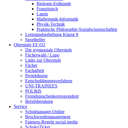
Biologie-Erdkunde
Französisch
Latein
Mathematik-Informatik
Physik-Technik
Praktische Philosophie-Sozialwissenschaften
Lernstandserhebung Klasse 8
Sporthelfer
Oberstufe EF-Q2
Die gymnasiale Oberstufe
Fächerwahl / Lupo
Links zur Oberstufe
Fächer
Facharbeit
Projektkurse
Entschuldigungsverfahren
UNI-TRAINEES
POL&IS
Fremdsprachenkorrespondent
Berufsberatung
Service
Schulmanager-Online
Beschwerdemanagement
Fairness-Regeln social media
SchokoTicket