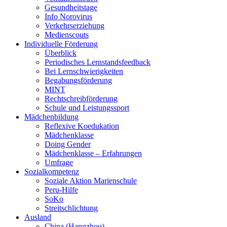
Gesundheitstage
Info Norovirus
Verkehrserziehung
Medienscouts
Individuelle Förderung
Überblick
Periodisches Lernstandsfeedback
Bei Lernschwierigkeiten
Begabungsförderung
MINT
Rechtschreibförderung
Schule und Leistungssport
Mädchenbildung
Reflexive Koedukation
Mädchenklasse
Doing Gender
Mädchenklasse – Erfahrungen
Umfrage
Sozialkompetenz
Soziale Aktion Marienschule
Peru-Hilfe
SoKo
Streitschlichtung
Ausland
China (Hangzhou)