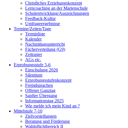
Christliches Erziehungskonzept
Lerncoaching an der Marienschule
Schulentwicklung/Auszeichnungen
Feedback-Kultur
Umfrageergebnisse
Termine/Zeiten/Tage
Terminliste
Kalender
Nachmittagsunterricht
Fächerverteilung (G9)
Zeitraster
AGs etc.
Erprobungsstufe 5-6
Einschulung 2026
Silentium
Erprobungsstufenkonzept
Fremdsprachen
Offener Ganztag
Sanfter Übergang
Informationstag 2025
Wie melde ich mein Kind an ?
Mittelstufe 7-10
Zielvorstellungen
Beratung und Förderung
Wahlpflichtbereich II