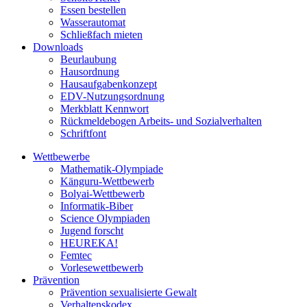
Essen bestellen
Wasserautomat
Schließfach mieten
Downloads
Beurlaubung
Hausordnung
Hausaufgabenkonzept
EDV-Nutzungsordnung
Merkblatt Kennwort
Rückmeldebogen Arbeits- und Sozialverhalten
Schriftfont
Wettbewerbe
Mathematik-Olympiade
Känguru-Wettbewerb
Bolyai-Wettbewerb
Informatik-Biber
Science Olympiaden
Jugend forscht
HEUREKA!
Femtec
Vorlesewettbewerb
Prävention
Prävention sexualisierte Gewalt
Verhaltenskodex