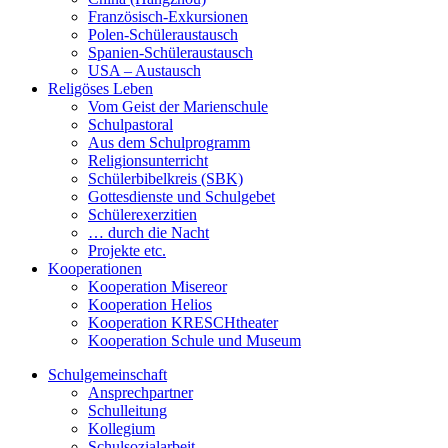
Französisch-Exkursionen
Polen-Schüleraustausch
Spanien-Schüleraustausch
USA – Austausch
Religöses Leben
Vom Geist der Marienschule
Schulpastoral
Aus dem Schulprogramm
Religionsunterricht
Schülerbibelkreis (SBK)
Gottesdienste und Schulgebet
Schülerexerzitien
… durch die Nacht
Projekte etc.
Kooperationen
Kooperation Misereor
Kooperation Helios
Kooperation KRESCHtheater
Kooperation Schule und Museum
Schulgemeinschaft
Ansprechpartner
Schulleitung
Kollegium
Schulsozialarbeit