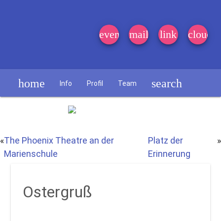
event_note
mail
link
cloud
home
search
Info
Profil
Team
Schülerzeitung
«
The Phoenix Theatre an der
Platz der
»
Marienschule
Erinnerung
Ostergruß