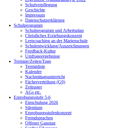
Schulverpflegung
Geschichte
Impressum
Datenschutzerklärung
Schulprogramm
Schulprogramm und Arbeitsplan
Christliches Erziehungskonzept
Lerncoaching an der Marienschule
Schulentwicklung/Auszeichnungen
Feedback-Kultur
Umfrageergebnisse
Termine/Zeiten/Tage
Terminliste
Kalender
Nachmittagsunterricht
Fächerverteilung (G9)
Zeitraster
AGs etc.
Erprobungsstufe 5-6
Einschulung 2026
Silentium
Erprobungsstufenkonzept
Fremdsprachen
Offener Ganztag