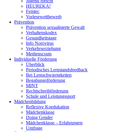
Jugend forscht
HEUREKA!
Femtec
Vorlesewettbewerb
Prävention
Prävention sexualisierte Gewalt
Verhaltenskodex
Gesundheitstage
Info Norovirus
Verkehrserziehung
Medienscouts
Individuelle Förderung
Überblick
Periodisches Lernstandsfeedback
Bei Lernschwierigkeiten
Begabungsförderung
MINT
Rechtschreibförderung
Schule und Leistungssport
Mädchenbildung
Reflexive Koedukation
Mädchenklasse
Doing Gender
Mädchenklasse – Erfahrungen
Umfrage