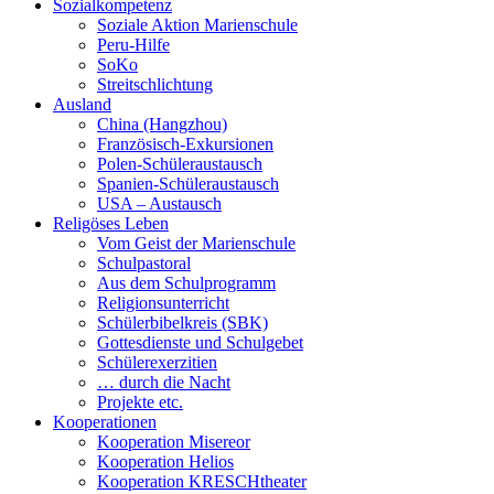
Sozialkompetenz
Soziale Aktion Marienschule
Peru-Hilfe
SoKo
Streitschlichtung
Ausland
China (Hangzhou)
Französisch-Exkursionen
Polen-Schüleraustausch
Spanien-Schüleraustausch
USA – Austausch
Religöses Leben
Vom Geist der Marienschule
Schulpastoral
Aus dem Schulprogramm
Religionsunterricht
Schülerbibelkreis (SBK)
Gottesdienste und Schulgebet
Schülerexerzitien
… durch die Nacht
Projekte etc.
Kooperationen
Kooperation Misereor
Kooperation Helios
Kooperation KRESCHtheater