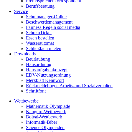
Fremdsprachenkorrespondent
Berufsberatung
Service
Schulmanager-Online
Beschwerdemanagement
Fairness-Regeln social media
SchokoTicket
Essen bestellen
Wasserautomat
Schließfach mieten
Downloads
Beurlaubung
Hausordnung
Hausaufgabenkonzept
EDV-Nutzungsordnung
Merkblatt Kennwort
Rückmeldebogen Arbeits- und Sozialverhalten
Schriftfont
Wettbewerbe
Mathematik-Olympiade
Känguru-Wettbewerb
Bolyai-Wettbewerb
Informatik-Biber
Science Olympiaden