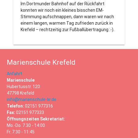
Im Dortmunder Bahnhof auf der Rückfahrt
konnten wir noch ein kleines bisschen EM-
Stimmung aufschnappen, dann waren wir nach
einem langen, warmen Tag zufrieden zurück in
Krefeld – rechtzeitig zur Fußballübertragung :-).
Marienschule Krefeld
Anfahrt
Marienschule
Hubertusstr. 120
47798 Krefeld
info@marienschule-kr.de
Telefon:
02151 977316
Fax:
02151 977333
Öffnungszeiten Sekretariat:
Mo.-Do. 7.30 - 14:00
Fr. 7:30 - 11:45