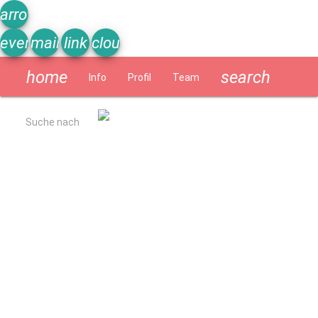
arrow_upward
event_note
mail
link
cloud
home
search
Info
Profil
Team
Schülerzeitung
Suche nach
Allgemein
Kurzbeschreibung
Ergebnisse Qualitätsanalyse 2022
Schulverpflegung
Geschichte
Impressum
Datenschutzerklärung
Schulprogramm