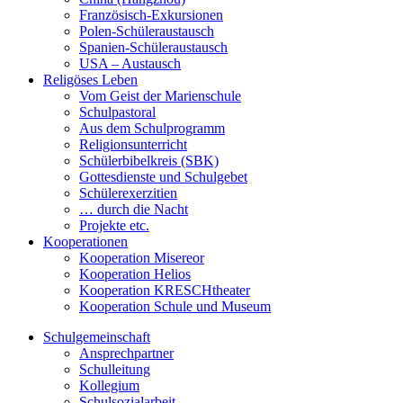
Französisch-Exkursionen
Polen-Schüleraustausch
Spanien-Schüleraustausch
USA – Austausch
Religöses Leben
Vom Geist der Marienschule
Schulpastoral
Aus dem Schulprogramm
Religionsunterricht
Schülerbibelkreis (SBK)
Gottesdienste und Schulgebet
Schülerexerzitien
… durch die Nacht
Projekte etc.
Kooperationen
Kooperation Misereor
Kooperation Helios
Kooperation KRESCHtheater
Kooperation Schule und Museum
Schulgemeinschaft
Ansprechpartner
Schulleitung
Kollegium
Schulsozialarbeit