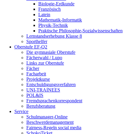
Biologie-Erdkunde
Französisch
Latein
Mathematik-Informatik
Physik-Technik
Praktische Philosophie-Sozialwissenschaften
Lernstandserhebung Klasse 8
Sporthelfer
Oberstufe EF-Q2
Die gymnasiale Oberstufe
Fächerwahl / Lupo
Links zur Oberstufe
Fächer
Facharbeit
Projektkurse
Entschuldigungsverfahren
UNI-TRAINEES
POL&IS
Fremdsprachenkorrespondent
Berufsberatung
Service
Schulmanager-Online
Beschwerdemanagement
Fairness-Regeln social media
SchokoTicket