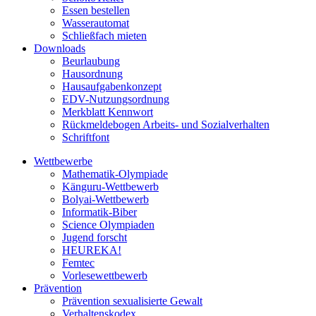
Essen bestellen
Wasserautomat
Schließfach mieten
Downloads
Beurlaubung
Hausordnung
Hausaufgabenkonzept
EDV-Nutzungsordnung
Merkblatt Kennwort
Rückmeldebogen Arbeits- und Sozialverhalten
Schriftfont
Wettbewerbe
Mathematik-Olympiade
Känguru-Wettbewerb
Bolyai-Wettbewerb
Informatik-Biber
Science Olympiaden
Jugend forscht
HEUREKA!
Femtec
Vorlesewettbewerb
Prävention
Prävention sexualisierte Gewalt
Verhaltenskodex