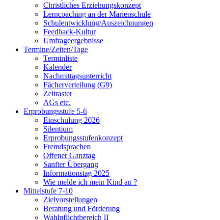
Christliches Erziehungskonzept
Lerncoaching an der Marienschule
Schulentwicklung/Auszeichnungen
Feedback-Kultur
Umfrageergebnisse
Termine/Zeiten/Tage
Terminliste
Kalender
Nachmittagsunterricht
Fächerverteilung (G9)
Zeitraster
AGs etc.
Erprobungsstufe 5-6
Einschulung 2026
Silentium
Erprobungsstufenkonzept
Fremdsprachen
Offener Ganztag
Sanfter Übergang
Informationstag 2025
Wie melde ich mein Kind an ?
Mittelstufe 7-10
Zielvorstellungen
Beratung und Förderung
Wahlpflichtbereich II