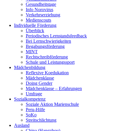
Gesundheitstage
Info Norovirus
Verkehrserziehung
Medienscouts
Individuelle Förderung
Überblick
Periodisches Lernstandsfeedback
Bei Lernschwierigkeiten
Begabungsförderung
MINT
Rechtschreibförderung
Schule und Leistungssport
Mädchenbildung
Reflexive Koedukation
Mädchenklasse
Doing Gender
Mädchenklasse – Erfahrungen
Umfrage
Sozialkompetenz
Soziale Aktion Marienschule
Peru-Hilfe
SoKo
Streitschlichtung
Ausland
China (Hangzhou)