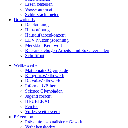
Essen bestellen
Wasserautomat
Schließfach mieten
Downloads
Beurlaubung
Hausordnung
Hausaufgabenkonzept
EDV-Nutzungsordnung
Merkblatt Kennwort
Rückmeldebogen Arbeits- und Sozialverhalten
Schriftfont
Wettbewerbe
Mathematik-Olympiade
Känguru-Wettbewerb
Bolyai-Wettbewerb
Informatik-Biber
Science Olympiaden
Jugend forscht
HEUREKA!
Femtec
Vorlesewettbewerb
Prävention
Prävention sexualisierte Gewalt
Verhaltenskodex