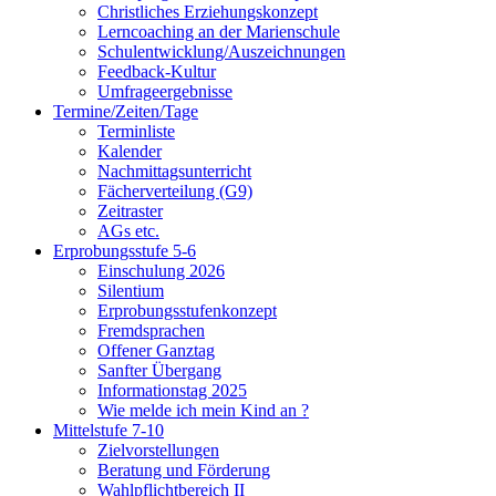
Christliches Erziehungskonzept
Lerncoaching an der Marienschule
Schulentwicklung/Auszeichnungen
Feedback-Kultur
Umfrageergebnisse
Termine/Zeiten/Tage
Terminliste
Kalender
Nachmittagsunterricht
Fächerverteilung (G9)
Zeitraster
AGs etc.
Erprobungsstufe 5-6
Einschulung 2026
Silentium
Erprobungsstufenkonzept
Fremdsprachen
Offener Ganztag
Sanfter Übergang
Informationstag 2025
Wie melde ich mein Kind an ?
Mittelstufe 7-10
Zielvorstellungen
Beratung und Förderung
Wahlpflichtbereich II