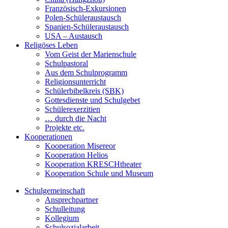
Französisch-Exkursionen
Polen-Schüleraustausch
Spanien-Schüleraustausch
USA – Austausch
Religöses Leben
Vom Geist der Marienschule
Schulpastoral
Aus dem Schulprogramm
Religionsunterricht
Schülerbibelkreis (SBK)
Gottesdienste und Schulgebet
Schülerexerzitien
… durch die Nacht
Projekte etc.
Kooperationen
Kooperation Misereor
Kooperation Helios
Kooperation KRESCHtheater
Kooperation Schule und Museum
Schulgemeinschaft
Ansprechpartner
Schulleitung
Kollegium
Schulsozialarbeit