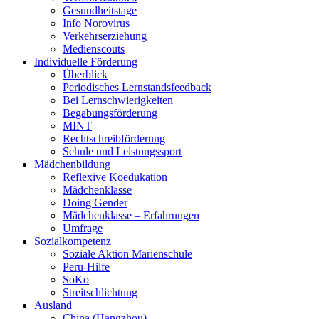
Gesundheitstage
Info Norovirus
Verkehrserziehung
Medienscouts
Individuelle Förderung
Überblick
Periodisches Lernstandsfeedback
Bei Lernschwierigkeiten
Begabungsförderung
MINT
Rechtschreibförderung
Schule und Leistungssport
Mädchenbildung
Reflexive Koedukation
Mädchenklasse
Doing Gender
Mädchenklasse – Erfahrungen
Umfrage
Sozialkompetenz
Soziale Aktion Marienschule
Peru-Hilfe
SoKo
Streitschlichtung
Ausland
China (Hangzhou)