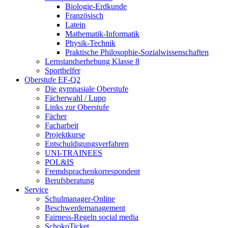
Biologie-Erdkunde
Französisch
Latein
Mathematik-Informatik
Physik-Technik
Praktische Philosophie-Sozialwissenschaften
Lernstandserhebung Klasse 8
Sporthelfer
Oberstufe EF-Q2
Die gymnasiale Oberstufe
Fächerwahl / Lupo
Links zur Oberstufe
Fächer
Facharbeit
Projektkurse
Entschuldigungsverfahren
UNI-TRAINEES
POL&IS
Fremdsprachenkorrespondent
Berufsberatung
Service
Schulmanager-Online
Beschwerdemanagement
Fairness-Regeln social media
SchokoTicket