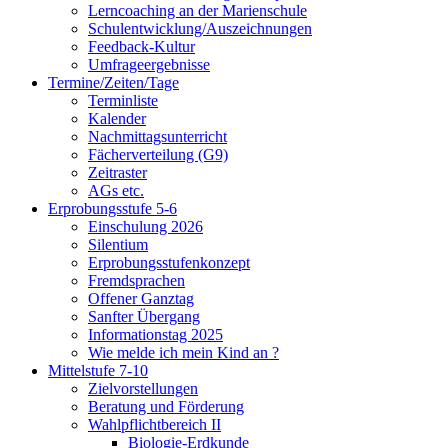
Lerncoaching an der Marienschule
Schulentwicklung/Auszeichnungen
Feedback-Kultur
Umfrageergebnisse
Termine/Zeiten/Tage
Terminliste
Kalender
Nachmittagsunterricht
Fächerverteilung (G9)
Zeitraster
AGs etc.
Erprobungsstufe 5-6
Einschulung 2026
Silentium
Erprobungsstufenkonzept
Fremdsprachen
Offener Ganztag
Sanfter Übergang
Informationstag 2025
Wie melde ich mein Kind an ?
Mittelstufe 7-10
Zielvorstellungen
Beratung und Förderung
Wahlpflichtbereich II
Biologie-Erdkunde