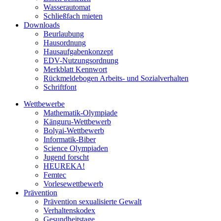
Wasserautomat
Schließfach mieten
Downloads
Beurlaubung
Hausordnung
Hausaufgabenkonzept
EDV-Nutzungsordnung
Merkblatt Kennwort
Rückmeldebogen Arbeits- und Sozialverhalten
Schriftfont
Wettbewerbe
Mathematik-Olympiade
Känguru-Wettbewerb
Bolyai-Wettbewerb
Informatik-Biber
Science Olympiaden
Jugend forscht
HEUREKA!
Femtec
Vorlesewettbewerb
Prävention
Prävention sexualisierte Gewalt
Verhaltenskodex
Gesundheitstage