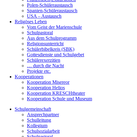
Polen-Schüleraustausch
Spanien-Schüleraustausch
USA – Austausch
Religöses Leben
Vom Geist der Marienschule
Schulpastoral
Aus dem Schulprogramm
Religionsunterricht
Schülerbibelkreis (SBK)
Gottesdienste und Schulgebet
Schülerexerzitien
… durch die Nacht
Projekte etc.
Kooperationen
Kooperation Misereor
Kooperation Helios
Kooperation KRESCHtheater
Kooperation Schule und Museum
Schulgemeinschaft
Ansprechpartner
Schulleitung
Kollegium
Schulsozialarbeit
Schulpastoral