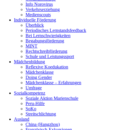
Info Norovirus
Verkehrserziehung
Medienscouts
Individuelle Förderung
Überblick
Periodisches Lernstandsfeedback
Bei Lernschwierigkeiten
Begabungsförderung
MINT
Rechtschreibförderung
Schule und Leistungssport
Mädchenbildung
Reflexive Koedukation
Mädchenklasse
Doing Gender
Mädchenklasse – Erfahrungen
Umfrage
Sozialkompetenz
Soziale Aktion Marienschule
Peru-Hilfe
SoKo
Streitschlichtung
Ausland
China (Hangzhou)
Französisch-Exkursionen