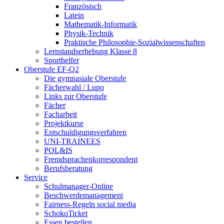
Französisch
Latein
Mathematik-Informatik
Physik-Technik
Praktische Philosophie-Sozialwissenschaften
Lernstandserhebung Klasse 8
Sporthelfer
Oberstufe EF-Q2
Die gymnasiale Oberstufe
Fächerwahl / Lupo
Links zur Oberstufe
Fächer
Facharbeit
Projektkurse
Entschuldigungsverfahren
UNI-TRAINEES
POL&IS
Fremdsprachenkorrespondent
Berufsberatung
Service
Schulmanager-Online
Beschwerdemanagement
Fairness-Regeln social media
SchokoTicket
Essen bestellen