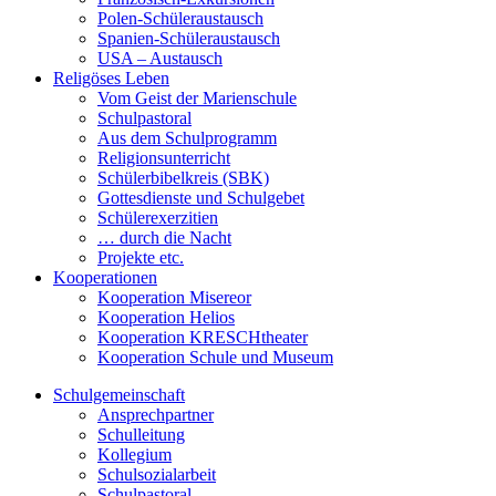
Polen-Schüleraustausch
Spanien-Schüleraustausch
USA – Austausch
Religöses Leben
Vom Geist der Marienschule
Schulpastoral
Aus dem Schulprogramm
Religionsunterricht
Schülerbibelkreis (SBK)
Gottesdienste und Schulgebet
Schülerexerzitien
… durch die Nacht
Projekte etc.
Kooperationen
Kooperation Misereor
Kooperation Helios
Kooperation KRESCHtheater
Kooperation Schule und Museum
Schulgemeinschaft
Ansprechpartner
Schulleitung
Kollegium
Schulsozialarbeit
Schulpastoral