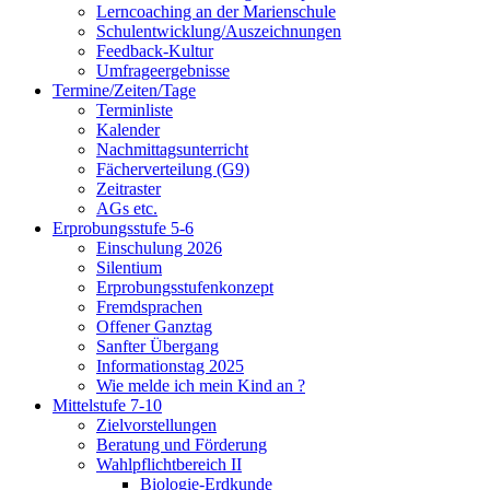
Lerncoaching an der Marienschule
Schulentwicklung/Auszeichnungen
Feedback-Kultur
Umfrageergebnisse
Termine/Zeiten/Tage
Terminliste
Kalender
Nachmittagsunterricht
Fächerverteilung (G9)
Zeitraster
AGs etc.
Erprobungsstufe 5-6
Einschulung 2026
Silentium
Erprobungsstufenkonzept
Fremdsprachen
Offener Ganztag
Sanfter Übergang
Informationstag 2025
Wie melde ich mein Kind an ?
Mittelstufe 7-10
Zielvorstellungen
Beratung und Förderung
Wahlpflichtbereich II
Biologie-Erdkunde