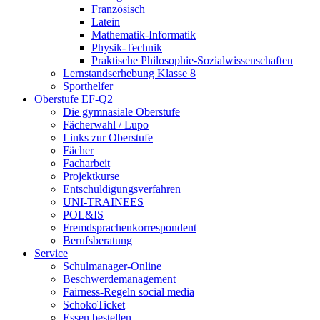
Französisch
Latein
Mathematik-Informatik
Physik-Technik
Praktische Philosophie-Sozialwissenschaften
Lernstandserhebung Klasse 8
Sporthelfer
Oberstufe EF-Q2
Die gymnasiale Oberstufe
Fächerwahl / Lupo
Links zur Oberstufe
Fächer
Facharbeit
Projektkurse
Entschuldigungsverfahren
UNI-TRAINEES
POL&IS
Fremdsprachenkorrespondent
Berufsberatung
Service
Schulmanager-Online
Beschwerdemanagement
Fairness-Regeln social media
SchokoTicket
Essen bestellen