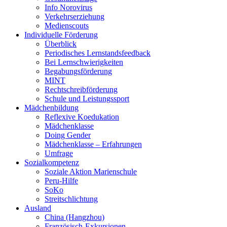
Info Norovirus
Verkehrserziehung
Medienscouts
Individuelle Förderung
Überblick
Periodisches Lernstandsfeedback
Bei Lernschwierigkeiten
Begabungsförderung
MINT
Rechtschreibförderung
Schule und Leistungssport
Mädchenbildung
Reflexive Koedukation
Mädchenklasse
Doing Gender
Mädchenklasse – Erfahrungen
Umfrage
Sozialkompetenz
Soziale Aktion Marienschule
Peru-Hilfe
SoKo
Streitschlichtung
Ausland
China (Hangzhou)
Französisch-Exkursionen