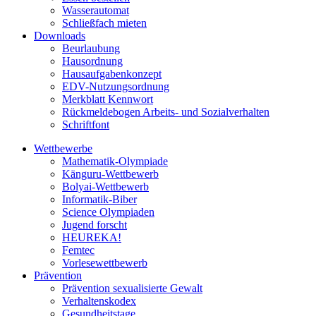
Wasserautomat
Schließfach mieten
Downloads
Beurlaubung
Hausordnung
Hausaufgabenkonzept
EDV-Nutzungsordnung
Merkblatt Kennwort
Rückmeldebogen Arbeits- und Sozialverhalten
Schriftfont
Wettbewerbe
Mathematik-Olympiade
Känguru-Wettbewerb
Bolyai-Wettbewerb
Informatik-Biber
Science Olympiaden
Jugend forscht
HEUREKA!
Femtec
Vorlesewettbewerb
Prävention
Prävention sexualisierte Gewalt
Verhaltenskodex
Gesundheitstage