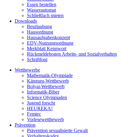
Essen bestellen
Wasserautomat
Schließfach mieten
Downloads
Beurlaubung
Hausordnung
Hausaufgabenkonzept
EDV-Nutzungsordnung
Merkblatt Kennwort
Rückmeldebogen Arbeits- und Sozialverhalten
Schriftfont
Wettbewerbe
Mathematik-Olympiade
Känguru-Wettbewerb
Bolyai-Wettbewerb
Informatik-Biber
Science Olympiaden
Jugend forscht
HEUREKA!
Femtec
Vorlesewettbewerb
Prävention
Prävention sexualisierte Gewalt
Verhaltenskodex