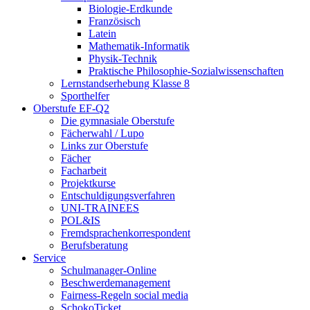
Biologie-Erdkunde
Französisch
Latein
Mathematik-Informatik
Physik-Technik
Praktische Philosophie-Sozialwissenschaften
Lernstandserhebung Klasse 8
Sporthelfer
Oberstufe EF-Q2
Die gymnasiale Oberstufe
Fächerwahl / Lupo
Links zur Oberstufe
Fächer
Facharbeit
Projektkurse
Entschuldigungsverfahren
UNI-TRAINEES
POL&IS
Fremdsprachenkorrespondent
Berufsberatung
Service
Schulmanager-Online
Beschwerdemanagement
Fairness-Regeln social media
SchokoTicket