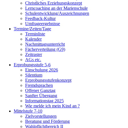
Christliches Erziehungskonzept
Lerncoaching an der Marienschule
Schulentwicklung/Auszeichnungen
Feedback-Kultur
Umfrageergebnisse
Termine/Zeiten/Tage
Terminliste
Kalender
Nachmittagsunterricht
Fächerverteilung (G9)
Zeitraster
AGs etc.
Erprobungsstufe 5-6
Einschulung 2026
Silentium
Erprobungsstufenkonzept
Fremdsprachen
Offener Ganztag
Sanfter Übergang
Informationstag 2025
Wie melde ich mein Kind an ?
Mittelstufe 7-10
Zielvorstellungen
Beratung und Förderung
Wahlpflichtbereich II