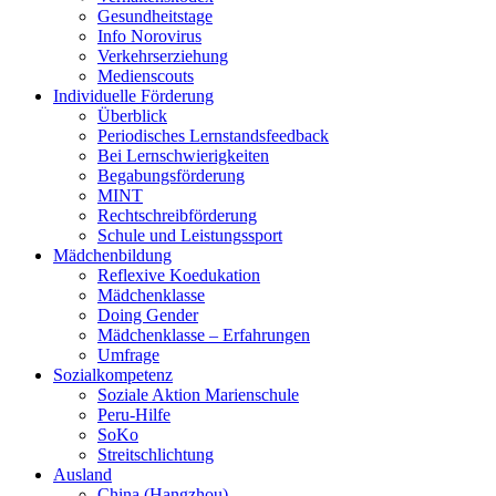
Gesundheitstage
Info Norovirus
Verkehrserziehung
Medienscouts
Individuelle Förderung
Überblick
Periodisches Lernstandsfeedback
Bei Lernschwierigkeiten
Begabungsförderung
MINT
Rechtschreibförderung
Schule und Leistungssport
Mädchenbildung
Reflexive Koedukation
Mädchenklasse
Doing Gender
Mädchenklasse – Erfahrungen
Umfrage
Sozialkompetenz
Soziale Aktion Marienschule
Peru-Hilfe
SoKo
Streitschlichtung
Ausland
China (Hangzhou)