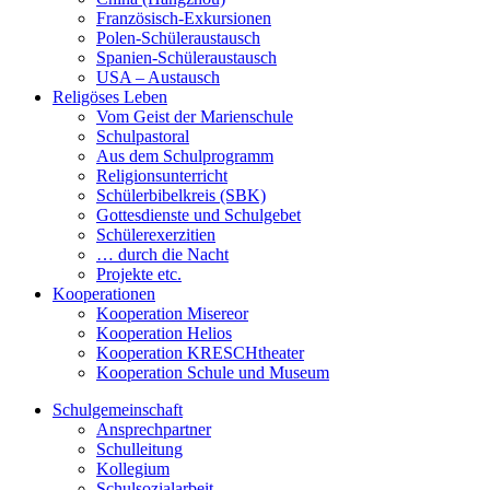
Französisch-Exkursionen
Polen-Schüleraustausch
Spanien-Schüleraustausch
USA – Austausch
Religöses Leben
Vom Geist der Marienschule
Schulpastoral
Aus dem Schulprogramm
Religionsunterricht
Schülerbibelkreis (SBK)
Gottesdienste und Schulgebet
Schülerexerzitien
… durch die Nacht
Projekte etc.
Kooperationen
Kooperation Misereor
Kooperation Helios
Kooperation KRESCHtheater
Kooperation Schule und Museum
Schulgemeinschaft
Ansprechpartner
Schulleitung
Kollegium
Schulsozialarbeit