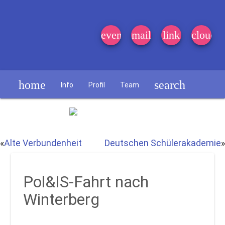
event_note
mail
link
cloud
home
search
Info
Profil
Team
Schülerzeitung
«
Alte Verbundenheit
Deutschen Schülerakademie
»
Pol&IS-Fahrt nach
Winterberg