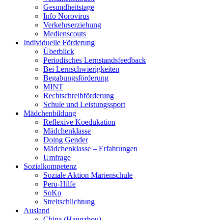
Gesundheitstage
Info Norovirus
Verkehrserziehung
Medienscouts
Individuelle Förderung
Überblick
Periodisches Lernstandsfeedback
Bei Lernschwierigkeiten
Begabungsförderung
MINT
Rechtschreibförderung
Schule und Leistungssport
Mädchenbildung
Reflexive Koedukation
Mädchenklasse
Doing Gender
Mädchenklasse – Erfahrungen
Umfrage
Sozialkompetenz
Soziale Aktion Marienschule
Peru-Hilfe
SoKo
Streitschlichtung
Ausland
China (Hangzhou)