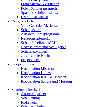
Französisch-Exkursionen
Polen-Schüleraustausch
Spanien-Schüleraustausch
USA – Austausch
Religöses Leben
Vom Geist der Marienschule
Schulpastoral
Aus dem Schulprogramm
Religionsunterricht
Schülerbibelkreis (SBK)
Gottesdienste und Schulgebet
Schülerexerzitien
… durch die Nacht
Projekte etc.
Kooperationen
Kooperation Misereor
Kooperation Helios
Kooperation KRESCHtheater
Kooperation Schule und Museum
Schulgemeinschaft
Ansprechpartner
Schulleitung
Kollegium
Schulsozialarbeit