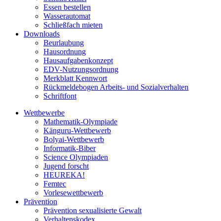
Essen bestellen
Wasserautomat
Schließfach mieten
Downloads
Beurlaubung
Hausordnung
Hausaufgabenkonzept
EDV-Nutzungsordnung
Merkblatt Kennwort
Rückmeldebogen Arbeits- und Sozialverhalten
Schriftfont
Wettbewerbe
Mathematik-Olympiade
Känguru-Wettbewerb
Bolyai-Wettbewerb
Informatik-Biber
Science Olympiaden
Jugend forscht
HEUREKA!
Femtec
Vorlesewettbewerb
Prävention
Prävention sexualisierte Gewalt
Verhaltenskodex