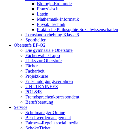
Biologie-Erdkunde
Französisch
Latein
Mathematik-Informatik
Physik-Technik
Praktische Philosophie-Sozialwissenschaften
Lernstandserhebung Klasse 8
Sporthelfer
Oberstufe EF-Q2
Die gymnasiale Oberstufe
Fächerwahl / Lupo
Links zur Oberstufe
Fächer
Facharbeit
Projektkurse
Entschuldigungsverfahren
UNI-TRAINEES
POL&IS
Fremdsprachenkorrespondent
Berufsberatung
Service
Schulmanager-Online
Beschwerdemanagement
Fairness-Regeln social media
SchokoTicket