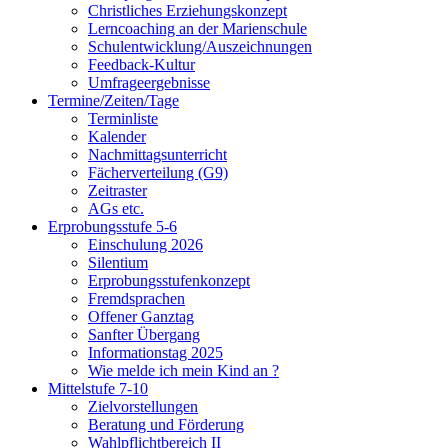
Christliches Erziehungskonzept
Lerncoaching an der Marienschule
Schulentwicklung/Auszeichnungen
Feedback-Kultur
Umfrageergebnisse
Termine/Zeiten/Tage
Terminliste
Kalender
Nachmittagsunterricht
Fächerverteilung (G9)
Zeitraster
AGs etc.
Erprobungsstufe 5-6
Einschulung 2026
Silentium
Erprobungsstufenkonzept
Fremdsprachen
Offener Ganztag
Sanfter Übergang
Informationstag 2025
Wie melde ich mein Kind an ?
Mittelstufe 7-10
Zielvorstellungen
Beratung und Förderung
Wahlpflichtbereich II