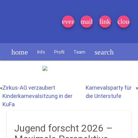
event_note
mail
link
cloud
home
search
Info
Profil
Team
Schülerzeitung
«
Zirkus-AG verzaubert
Karnevalsparty für
»
Kinderkarnevalsitzung in der
die Unterstufe
KuFa
Jugend forscht 2026 –